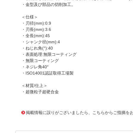
・金型及び部品の切削加工。
＜仕様＞
・刃径(mm):0.9
・刃長(mm):3.6
・全長(mm):45
・シャンク径(mm):4
・ねじれ角(°):40
・表面処理:無限コーティング
・無限コーティング
・ネジレ角40°
・ISO14001認証取得工場製
＜材質/仕上＞
・超微粒子超硬合金
1167829
!095! MX240 0.9
掲載情報に誤りがございましたら、こちらからご指摘を