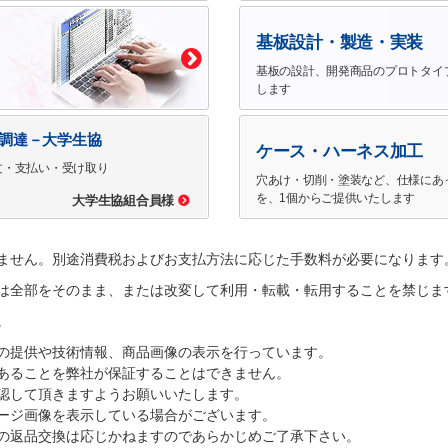
基板設計・製造・実装
基板の設計、開発商品のプロトタイ
します
で調達－大学生協
ケース・ハーネス加工
文・支払い・受け取り
穴あけ・切削・塗装など、仕様にあ
を、1個からご提供いたします
大学生協組合員様
ません。別途消費税およびお支払方法に応じた手数料が必要になります
は全部をそのまま、または改変して利用・転載・転用することを禁じま
。
の提供や技術情報、商品画像の表示を行っています。
あることを弊社が保証することはできません。
認して頂きますようお願いいたします。
ージ画像を表示している場合がございます。
の返品交換は応じかねますのであらかじめご了承下さい。