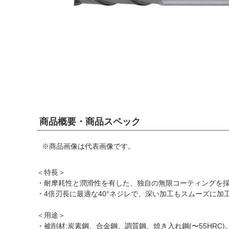
商品概要・商品スペック
※商品画像は代表画像です。
＜特長＞
・耐摩耗性と潤滑性を有した、独自の無限コーティングを
・4倍刃長に最適な40°ネジレで、深い加工もスムーズに
＜用途＞
・被削材:炭素鋼、合金鋼、調質鋼、焼き入れ鋼(〜55HRC)