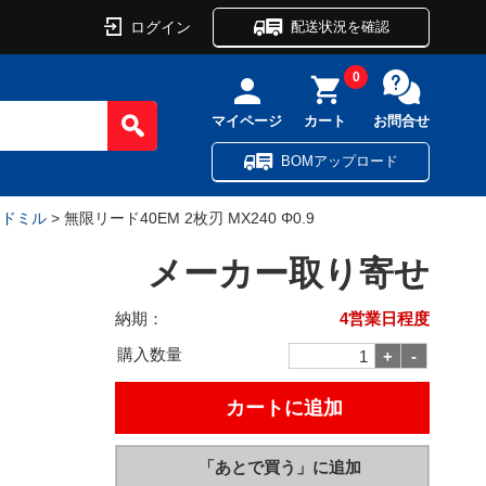
ログイン
配送状況を確認
0
マイページ
カート
お問合せ
BOMアップロード
ンドミル
> 無限リード40EM 2枚刃 MX240 Φ0.9
メーカー取り寄せ
納期：
4営業日程度
購入数量