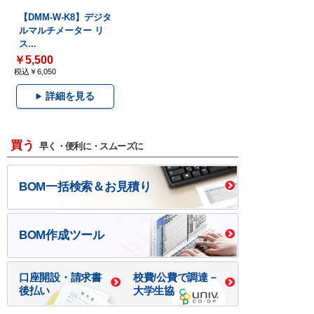
【DMM-W-K8】デジタ
ルマルチメーター リ
ス...
￥5,500
税込￥6,050
詳細を見る
買う
早く・便利に・スムーズに
BOM一括検索＆お見積り
BOM作成ツール
口座開設・請求書
校費/公費で調達－
後払い
大学生協