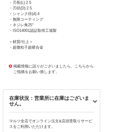
・刃長(L):2.5
・刃径(D):2.5
・シャンク径(d):4
・無限コーティング
・ネジレ角25°
・ISO14001認証取得工場製
＜材質/仕上＞
・超微粒子超硬合金
1167910
!095! MX425 2.5
掲載情報に誤りがございましたら、こちらから
ご指摘をお願い致します。
在庫状況：営業所に在庫はございま
せん。
マルツ全店でオンライン注文&店頭受取りサービ
スをご利用いただけます。