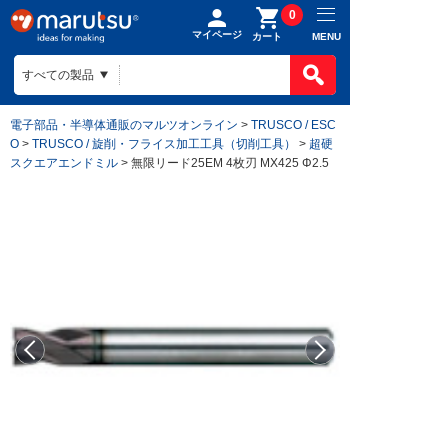
0
マイページ
MENU
カート
電子部品・半導体通販のマルツオンライン
>
TRUSCO / ESC
O
>
TRUSCO / 旋削・フライス加工工具（切削工具）
>
超硬
スクエアエンドミル
> 無限リード25EM 4枚刃 MX425 Φ2.5