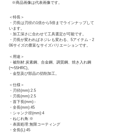
※商品画像は代表画像です。
＜特長＞
・刃長は刃径の1倍から5倍までラインナップして
います。
・加工深さに合わせて工具選定が可能です。
・刃長が変わればネジレも変わる、5アイテム・2
06サイズの豊富なサイズバリエーションです。
＜用途＞
・被削材:炭素鋼、合金鋼、調質鋼、焼き入れ鋼
(〜55HRC)。
・金型及び部品の切削加工。
＜仕様＞
・刃径(mm):2.5
・刃長(mm):2.5
・首下長(mm):-
・全長(mm):45
・シャンク径(mm):4
・ねじれ角:※
・表面処理:無限コーティング
・全長(L):45