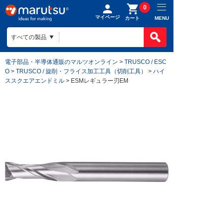
0
マイページ
MENU
カート
電子部品・半導体通販のマルツオンライン
>
TRUSCO / ESC
O
>
TRUSCO / 旋削・フライス加工工具（切削工具）
>
ハイ
ススクエアエンドミル
> ESMレギュラー刃EM