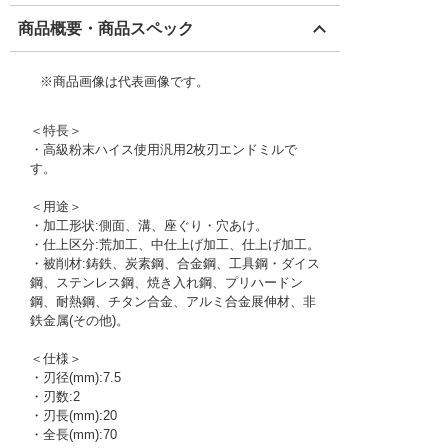
商品概要・商品スペック
※商品画像は代表画像です。
＜特長＞
・高級粉末ハイス使用汎用2枚刃エンドミルで
す。
＜用途＞
・加工形状:側面、溝、座ぐり・穴あけ。
・仕上区分:荒加工、中仕上げ加工、仕上げ加工。
・被削材:鋳鉄、炭素鋼、合金鋼、工具鋼・ダイス
鋼、ステンレス鋼、焼き入れ鋼、プリハードン
鋼、耐熱鋼、チタン合金、アルミ合金展伸材、非
鉄金属(その他)。
＜仕様＞
・刃径(mm):7.5
・刃数:2
・刃長(mm):20
・全長(mm):70