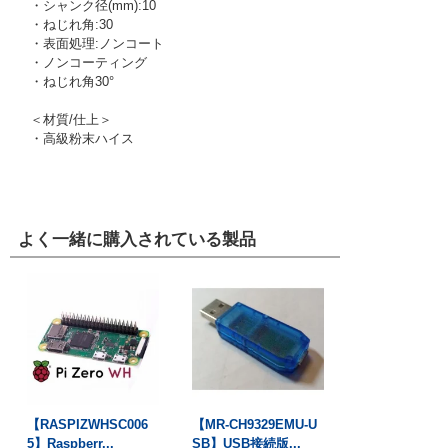
・シャンク径(mm):10
・ねじれ角:30
・表面処理:ノンコート
・ノンコーティング
・ねじれ角30°
＜材質/仕上＞
・高級粉末ハイス
よく一緒に購入されている製品
【RASPIZWHSC006
【MR-CH9329EMU-U
5】Raspberr...
SB】USB接続版...