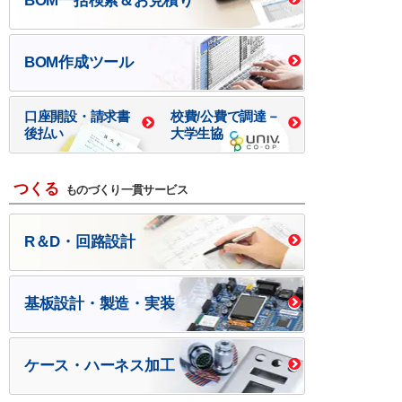
BOM一括検索＆お見積り
BOM作成ツール
口座開設・請求書
校費/公費で調達－
後払い
大学生協
つくる
ものづくり一貫サービス
R＆D・回路設計
基板設計・製造・実装
ケース・ハーネス加工