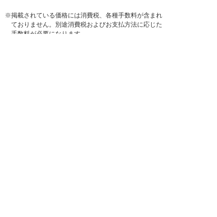
※掲載されている価格には消費税、各種手数料が含まれ
ておりません。別途消費税およびお支払方法に応じた
手数料が必要になります。
※このホームページに掲載されている、記事・写真の一
部または全部をそのまま、または改変して利用・転
載・転用することを禁じます。
※商品によって販売価格が店頭価格と異なる場合がござ
います。
※弊社ではお客様が商品を選びやすくするためにデータ
シートの提供や技術情報、商品画像の表示を行ってい
ます。
しかしさまざまな事情により、これらの情報がすべて
正確であることを弊社が保証することはできません。
商品の正確な仕様等は各メーカーの最新のデータシー
トで確認して頂きますようお願いいたします。
また、商品画像につきましても、当アイテムとは異な
るイメージ画像を表示している場合がございます。
ご注文の際はくれぐれもご注意願います。また、注文
間違いの返品交換は応じかねますのであらかじめご了
承下さい。