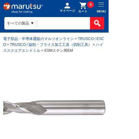
0
マイページ
MENU
カート
電子部品・半導体通販のマルツオンライン
>
TRUSCO / ESC
O
>
TRUSCO / 旋削・フライス加工工具（切削工具）
>
ハイ
ススクエアエンドミル
> ESMステン用EM