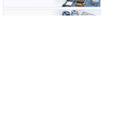
ケース・ハーネス加工
※掲載されている価格には消費税、各種手数料が含まれ
ておりません。別途消費税およびお支払方法に応じた
手数料が必要になります。
※このホームページに掲載されている、記事・写真の一
部または全部をそのまま、または改変して利用・転
載・転用することを禁じます。
※商品によって販売価格が店頭価格と異なる場合がござ
います。
※弊社ではお客様が商品を選びやすくするためにデータ
シートの提供や技術情報、商品画像の表示を行ってい
ます。
しかしさまざまな事情により、これらの情報がすべて
正確であることを弊社が保証することはできません。
商品の正確な仕様等は各メーカーの最新のデータシー
トで確認して頂きますようお願いいたします。