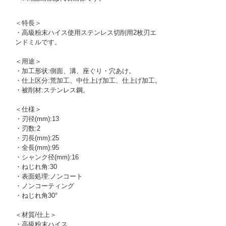
＜特長＞
・高級粉末ハイス使用ステンレス切削用2枚刃エ
ンドミルです。
＜用途＞
・加工形状:側面、溝、座ぐり・穴あけ。
・仕上区分:荒加工、中仕上げ加工、仕上げ加工。
・被削材:ステンレス鋼。
＜仕様＞
・刃径(mm):13
・刃数:2
・刃長(mm):25
・全長(mm):95
・シャンク径(mm):16
・ねじれ角:30
・表面処理:ノンコート
・ノンコーティング
・ねじれ角30°
＜材質/仕上＞
・高級粉末ハイス