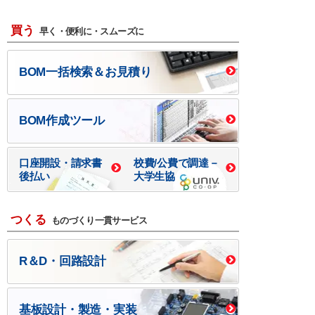
買う
早く・便利に・スムーズに
BOM一括検索＆お見積り
BOM作成ツール
口座開設・請求書
校費/公費で調達－
後払い
大学生協
つくる
ものづくり一貫サービス
R＆D・回路設計
基板設計・製造・実装