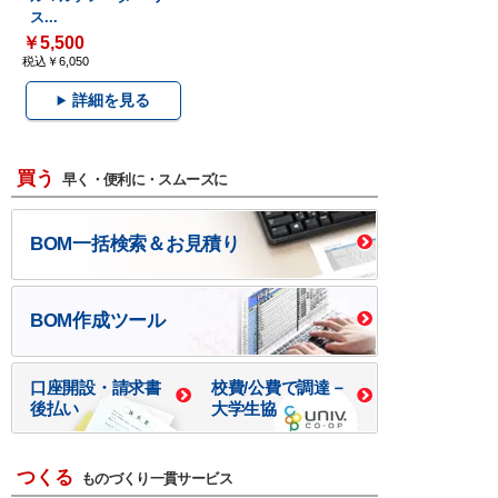
ス...
￥5,500
税込￥6,050
詳細を見る
買う
早く・便利に・スムーズに
BOM一括検索＆お見積り
BOM作成ツール
口座開設・請求書
校費/公費で調達－
後払い
大学生協
つくる
ものづくり一貫サービス