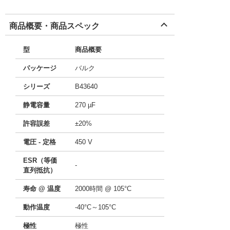
商品概要・商品スペック
型
商品概要
パッケージ
バルク
シリーズ
B43640
静電容量
270 µF
許容誤差
±20%
電圧 - 定格
450 V
ESR（等価
-
直列抵抗）
寿命 @ 温度
2000時間 @ 105°C
動作温度
-40°C～105°C
極性
極性