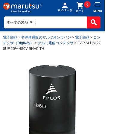
0
マイページ
MENU
カート
電子部品・半導体通販のマルツオンライン
>
電子部品
>
コン
デンサ（DigiKey）
>
アルミ電解コンデンサ
> CAP ALUM 27
0UF 20% 450V SNAP TH