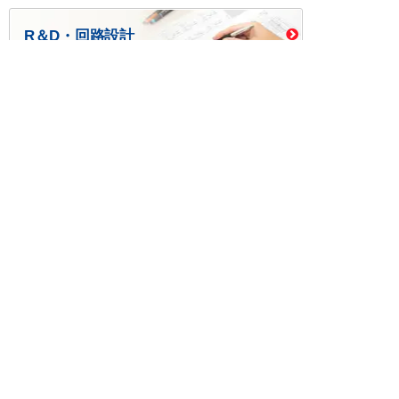
R＆D・回路設計
基板設計・製造・実装
ケース・ハーネス加工
※掲載されている価格には消費税、各種手数料が含まれ
ておりません。別途消費税およびお支払方法に応じた
手数料が必要になります。
※このホームページに掲載されている、記事・写真の一
部または全部をそのまま、または改変して利用・転
載・転用することを禁じます。
※商品によって販売価格が店頭価格と異なる場合がござ
います。
※弊社ではお客様が商品を選びやすくするためにデータ