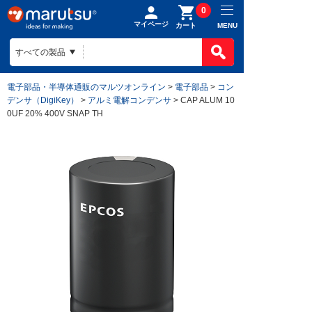
0
マイページ
MENU
カート
電子部品・半導体通販のマルツオンライン
>
電子部品
>
コン
デンサ（DigiKey）
>
アルミ電解コンデンサ
> CAP ALUM 10
0UF 20% 400V SNAP TH