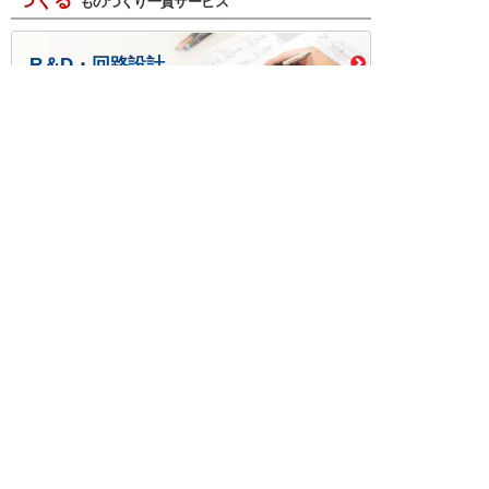
つくる
ものづくり一貫サービス
R＆D・回路設計
基板設計・製造・実装
ケース・ハーネス加工
※掲載されている価格には消費税、各種手数料が含まれ
ておりません。別途消費税およびお支払方法に応じた
手数料が必要になります。
※このホームページに掲載されている、記事・写真の一
部または全部をそのまま、または改変して利用・転
載・転用することを禁じます。
※商品によって販売価格が店頭価格と異なる場合がござ
います。