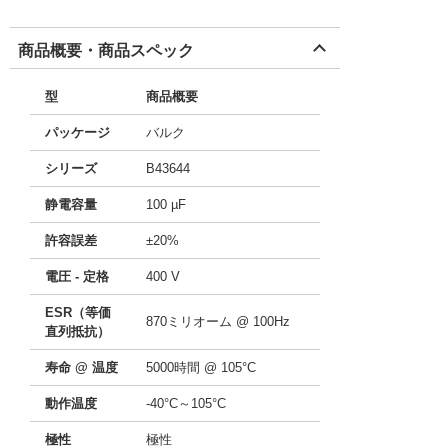
商品概要・商品スペック
型
商品概要
パッケージ
バルク
シリーズ
B43644
静電容量
100 µF
許容誤差
±20%
電圧 - 定格
400 V
ESR（等価
870ミリオーム @ 100Hz
直列抵抗）
寿命 @ 温度
5000時間 @ 105°C
動作温度
-40°C～105°C
極性
極性