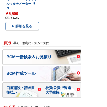
ルマルチメーター リ
ス...
￥5,500
税込￥6,050
詳細を見る
買う
早く・便利に・スムーズに
BOM一括検索＆お見積り
BOM作成ツール
口座開設・請求書
校費/公費で調達－
後払い
大学生協