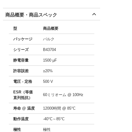
商品概要・商品スペック
型
商品概要
パッケージ
バルク
シリーズ
B43704
静電容量
1500 µF
許容誤差
±20%
電圧 - 定格
500 V
ESR（等価
60ミリオーム @ 100Hz
直列抵抗）
寿命 @ 温度
12000時間 @ 85°C
動作温度
-40°C～85°C
極性
極性