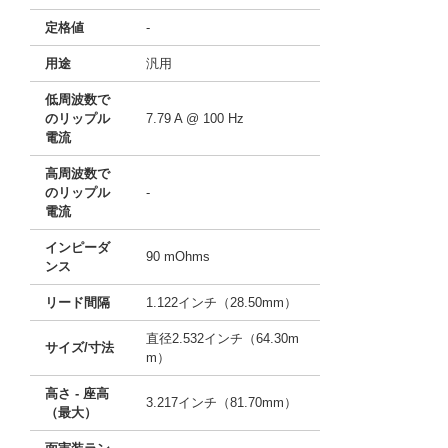
定格値
-
用途
汎用
低周波数で
のリップル
7.79 A @ 100 Hz
電流
高周波数で
のリップル
-
電流
インピーダ
90 mOhms
ンス
リード間隔
1.122インチ（28.50mm）
直径2.532インチ（64.30m
サイズ/寸法
m）
高さ - 座高
3.217インチ（81.70mm）
（最大）