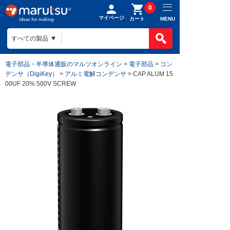
0
マイページ
MENU
カート
電子部品・半導体通販のマルツオンライン
>
電子部品
>
コン
デンサ（DigiKey）
>
アルミ電解コンデンサ
> CAP ALUM 15
00UF 20% 500V SCREW