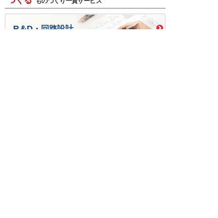
つくる
ものづくり一貫サービス
R＆D・回路設計
基板設計・製造・実装
ケース・ハーネス加工
※掲載されている価格には消費税、各種手数料が含まれ
ておりません。別途消費税およびお支払方法に応じた
手数料が必要になります。
※このホームページに掲載されている、記事・写真の一
部または全部をそのまま、または改変して利用・転
載・転用することを禁じます。
※商品によって販売価格が店頭価格と異なる場合がござ
います。