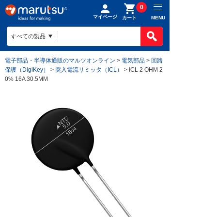
0
マイページ
MENU
カート
電子部品・半導体通販のマルツオンライン
>
電気部品
>
回路
保護（DigiKey）
>
突入電流リミッタ（ICL）
> ICL 2 OHM 2
0% 16A 30.5MM