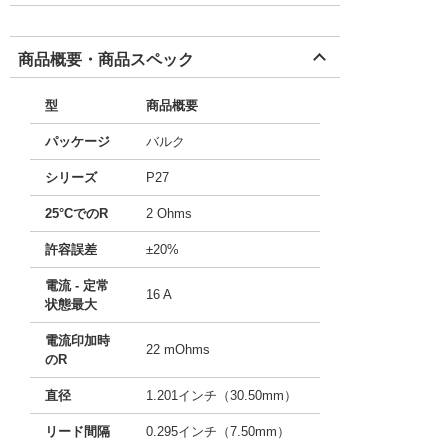
商品概要・商品スペック
型
商品概要
パッケージ
バルク
シリーズ
P27
25°CでのR
2 Ohms
許容誤差
±20%
電流 - 定常
16 A
状態最大
電流印加時
22 mOhms
のR
直径
1.201インチ（30.50mm）
リード間隔
0.295インチ（7.50mm）