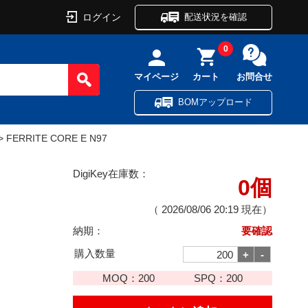
ログイン
配送状況を確認
0
マイページ
カート
お問合せ
BOMアップロード
> FERRITE CORE E N97
DigiKey在庫数：
0個
（
2026/08/06 20:19
現在）
納期：
要確認
購入数量
MOQ：
200
SPQ：
200