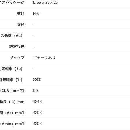
イスパッケージ
E 55 x 28 x 25
材料
N97
直径
-
ス係数（AL）
-
許容誤差
-
ギャップ
ギャップあり
効透磁率（?e）
-
期透磁率（?i）
2300
ΣI/A）mm??
0.3
効長（le）mm
124.0
域（Ae）mm?
420.0
Amin）mm?
420.0