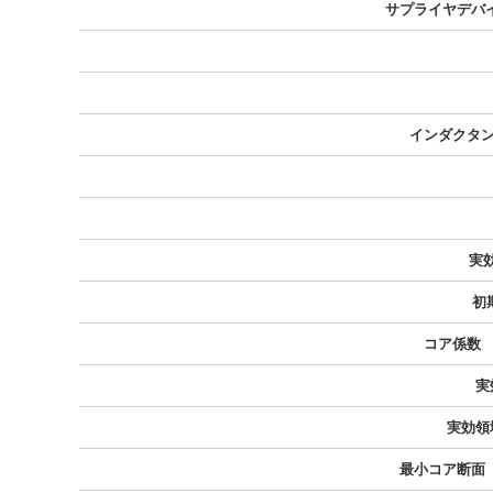
サプライヤデバ
インダクタン
実
初
コア係数 （
実
実効領
最小コア断面（