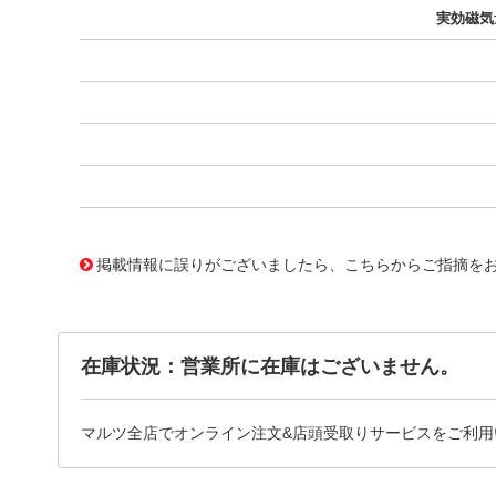
実効磁気
11688944
!041! B66344G1000X197
掲載情報に誤りがございましたら、こちらからご指摘を
在庫状況：営業所に在庫はございません。
マルツ全店でオンライン注文&店頭受取りサービスをご利用