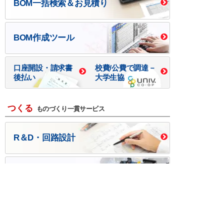
BOM一括検索＆お見積り
BOM作成ツール
口座開設・請求書
校費/公費で調達－
後払い
大学生協
つくる
ものづくり一貫サービス
R＆D・回路設計
基板設計・製造・実装
ケース・ハーネス加工