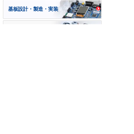
基板設計・製造・実装
ケース・ハーネス加工
※掲載されている価格には消費税、各種手数料が含まれ
ておりません。別途消費税およびお支払方法に応じた
手数料が必要になります。
※このホームページに掲載されている、記事・写真の一
部または全部をそのまま、または改変して利用・転
載・転用することを禁じます。
※商品によって販売価格が店頭価格と異なる場合がござ
います。
※弊社ではお客様が商品を選びやすくするためにデータ
シートの提供や技術情報、商品画像の表示を行ってい
ます。
しかしさまざまな事情により、これらの情報がすべて
正確であることを弊社が保証することはできません。