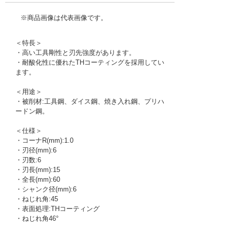
※商品画像は代表画像です。
＜特長＞
・高い工具剛性と刃先強度があります。
・耐酸化性に優れたTHコーティングを採用してい
ます。
＜用途＞
・被削材:工具鋼、ダイス鋼、焼き入れ鋼、プリハ
ードン鋼。
＜仕様＞
・コーナR(mm):1.0
・刃径(mm):6
・刃数:6
・刃長(mm):15
・全長(mm):60
・シャンク径(mm):6
・ねじれ角:45
・表面処理:THコーティング
・ねじれ角46°