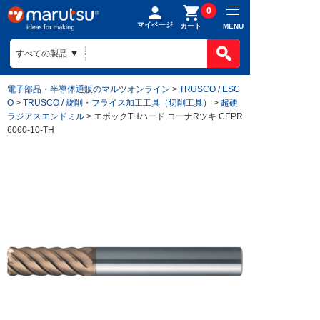
0
マイページ
MENU
カート
電子部品・半導体通販のマルツオンライン
>
TRUSCO / ESC
O
>
TRUSCO / 旋削・フライス加工工具（切削工具）
>
超硬
ラジアスエンドミル
> エポックTHハード コーナRツキ CEPR
6060-10-TH