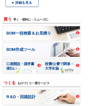
詳細を見る
買う
早く・便利に・スムーズに
BOM一括検索＆お見積り
BOM作成ツール
口座開設・請求書
校費/公費で調達－
後払い
大学生協
つくる
ものづくり一貫サービス
R＆D・回路設計