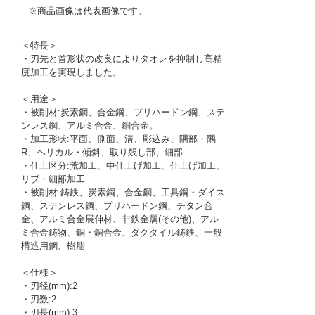
※商品画像は代表画像です。
＜特長＞
・刃先と首形状の改良によりタオレを抑制し高精
度加工を実現しました。
＜用途＞
・被削材:炭素鋼、合金鋼、プリハードン鋼、ステ
ンレス鋼、アルミ合金、銅合金。
・加工形状:平面、側面、溝、彫込み、隅部・隅
R、ヘリカル・傾斜、取り残し部、細部
・仕上区分:荒加工、中仕上げ加工、仕上げ加工、
リブ・細部加工
・被削材:鋳鉄、炭素鋼、合金鋼、工具鋼・ダイス
鋼、ステンレス鋼、プリハードン鋼、チタン合
金、アルミ合金展伸材、非鉄金属(その他)、アル
ミ合金鋳物、銅・銅合金、ダクタイル鋳鉄、一般
構造用鋼、樹脂
＜仕様＞
・刃径(mm):2
・刃数:2
・刃長(mm):3