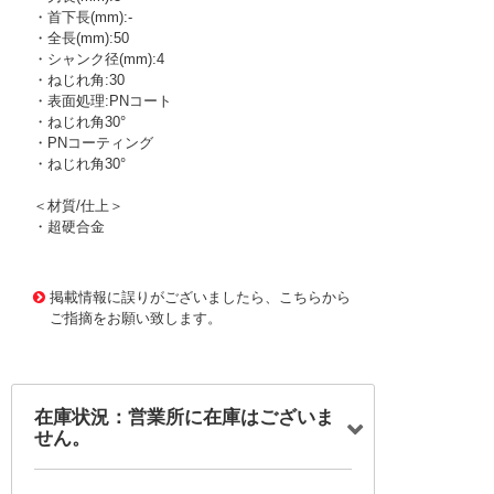
・首下長(mm):-
・全長(mm):50
・シャンク径(mm):4
・ねじれ角:30
・表面処理:PNコート
・ねじれ角30°
・PNコーティング
・ねじれ角30°
＜材質/仕上＞
・超硬合金
1169504
!095! EPDSE2020-6-PN
掲載情報に誤りがございましたら、こちらから
ご指摘をお願い致します。
在庫状況：営業所に在庫はございま
せん。