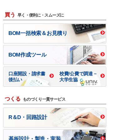
買う
早く・便利に・スムーズに
BOM一括検索＆お見積り
BOM作成ツール
口座開設・請求書
校費/公費で調達－
後払い
大学生協
つくる
ものづくり一貫サービス
R＆D・回路設計
基板設計・製造・実装