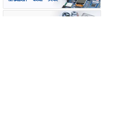
ケース・ハーネス加工
※掲載されている価格には消費税、各種手数料が含まれ
ておりません。別途消費税およびお支払方法に応じた
手数料が必要になります。
※このホームページに掲載されている、記事・写真の一
部または全部をそのまま、または改変して利用・転
載・転用することを禁じます。
※商品によって販売価格が店頭価格と異なる場合がござ
います。
※弊社ではお客様が商品を選びやすくするためにデータ
シートの提供や技術情報、商品画像の表示を行ってい
ます。
しかしさまざまな事情により、これらの情報がすべて
正確であることを弊社が保証することはできません。
商品の正確な仕様等は各メーカーの最新のデータシー
トで確認して頂きますようお願いいたします。