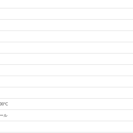
00°C
ール