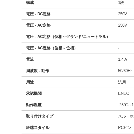
構成
1段
電圧 - DC定格
250V
電圧 - AC定格
250V
電圧 - AC定格（位相～グランド/ニュートラル）
-
電圧 - AC定格（位相～位相）
-
電流
1.4 A
周波数 - 動作
50/60Hz
用途
汎用
承認機関
ENEC
動作温度
-25°C～1
取り付けタイプ
スルーホ
終端スタイル
PCピン