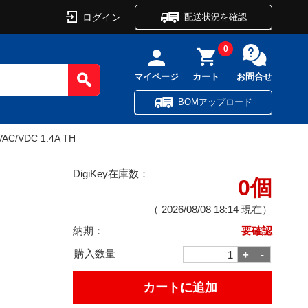
ログイン
配送状況を確認
0
マイページ
カート
お問合せ
BOMアップロード
VAC/VDC 1.4A TH
DigiKey在庫数：
0個
（
2026/08/08 18:14
現在）
納期：
要確認
購入数量