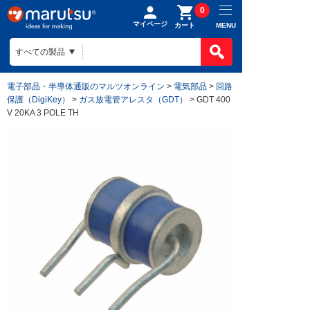
0
マイページ
MENU
カート
電子部品・半導体通販のマルツオンライン
>
電気部品
>
回路
保護（DigiKey）
>
ガス放電管アレスタ（GDT）
> GDT 400
V 20KA 3 POLE TH