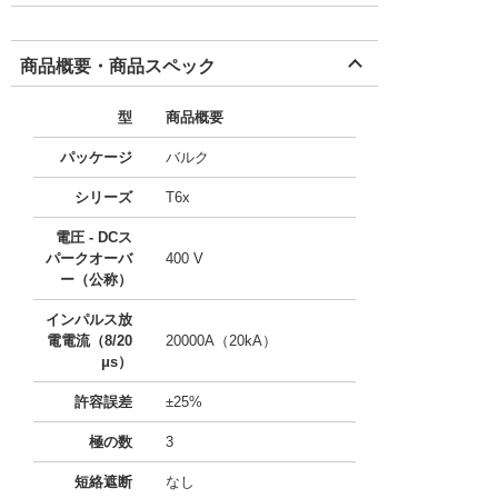
商品概要・商品スペック
型
商品概要
パッケージ
バルク
シリーズ
T6x
電圧 - DCス
パークオーバ
400 V
ー（公称）
インパルス放
電電流（8/20
20000A（20kA）
μs）
許容誤差
±25%
極の数
3
短絡遮断
なし