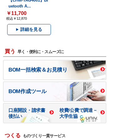
【CHW-TAG4001】Bl
uetooth A...
￥11,700
税込￥12,870
詳細を見る
買う
早く・便利に・スムーズに
BOM一括検索＆お見積り
BOM作成ツール
口座開設・請求書
校費/公費で調達－
後払い
大学生協
つくる
ものづくり一貫サービス