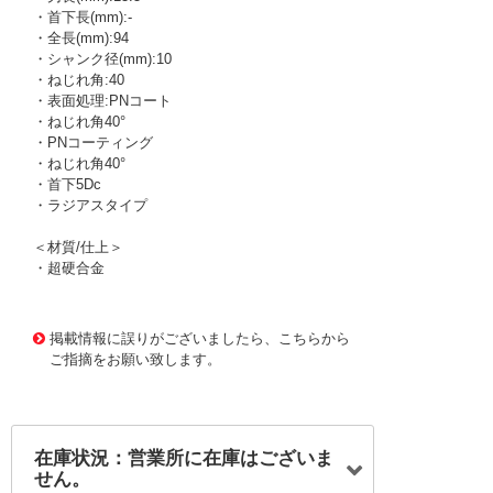
・首下長(mm):-
・全長(mm):94
・シャンク径(mm):10
・ねじれ角:40
・表面処理:PNコート
・ねじれ角40°
・PNコーティング
・ねじれ角40°
・首下5Dc
・ラジアスタイプ
＜材質/仕上＞
・超硬合金
1169664
!095! EPSM4090-45-R0.5-PN
掲載情報に誤りがございましたら、こちらから
ご指摘をお願い致します。
在庫状況：営業所に在庫はございま
せん。