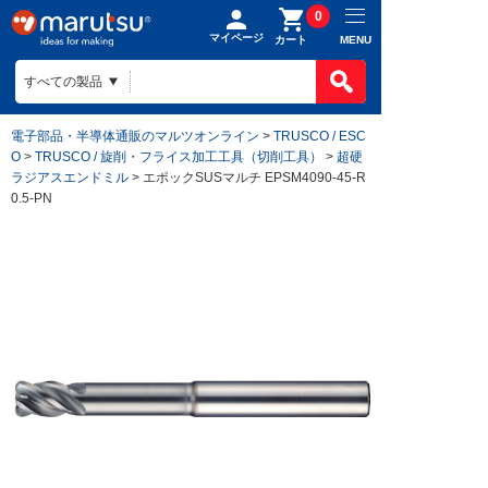
0
マイページ
MENU
カート
電子部品・半導体通販のマルツオンライン
>
TRUSCO / ESC
O
>
TRUSCO / 旋削・フライス加工工具（切削工具）
>
超硬
ラジアスエンドミル
> エポックSUSマルチ EPSM4090-45-R
0.5-PN