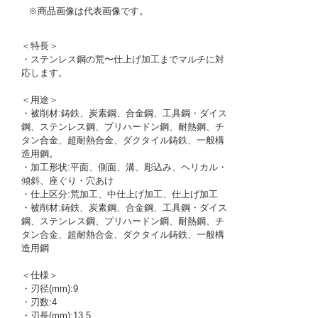
※商品画像は代表画像です。
＜特長＞
・ステンレス鋼の荒〜仕上げ加工までマルチに対
応します。
＜用途＞
・被削材:鋳鉄、炭素鋼、合金鋼、工具鋼・ダイス
鋼、ステンレス鋼、プリハードン鋼、耐熱鋼、チ
タン合金、超耐熱合金、ダクタイル鋳鉄、一般構
造用鋼。
・加工形状:平面、側面、溝、彫込み、ヘリカル・
傾斜、座ぐり・穴あけ
・仕上区分:荒加工、中仕上げ加工、仕上げ加工
・被削材:鋳鉄、炭素鋼、合金鋼、工具鋼・ダイス
鋼、ステンレス鋼、プリハードン鋼、耐熱鋼、チ
タン合金、超耐熱合金、ダクタイル鋳鉄、一般構
造用鋼
＜仕様＞
・刃径(mm):9
・刃数:4
・刃長(mm):13.5