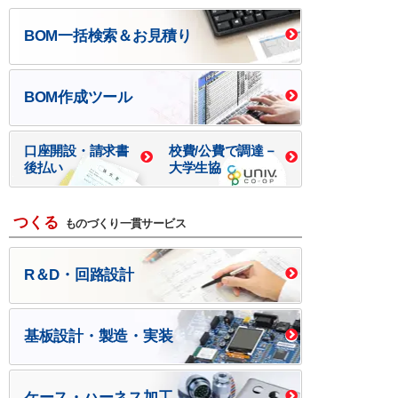
BOM一括検索＆お見積り
BOM作成ツール
口座開設・請求書
校費/公費で調達－
後払い
大学生協
つくる
ものづくり一貫サービス
R＆D・回路設計
基板設計・製造・実装
ケース・ハーネス加工