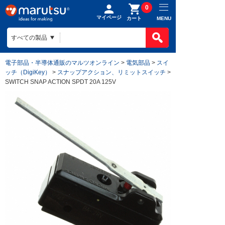
0
マイページ
MENU
カート
電子部品・半導体通販のマルツオンライン
>
電気部品
>
スイ
ッチ（DigiKey）
>
スナップアクション、リミットスイッチ
>
SWITCH SNAP ACTION SPDT 20A 125V