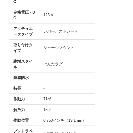
C
定格電圧 - D
125 V
C
アクチュエ
レバー、ストレート
ータタイプ
取り付けタ
シャーシマウント
イプ
終端スタイ
はんだラグ
ル
防塵防水
-
特長
-
作動力
71gf
解放力
15gf
作動位置
0.750インチ（19.1mm）
プレトラベ