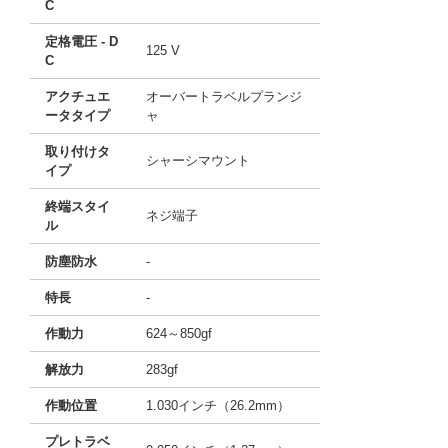
C
定格電圧 - D
125 V
C
アクチュエ
オーバートラベルプランジ
ータタイプ
ャ
取り付けタ
シャーシマウント
イプ
終端スタイ
ネジ端子
ル
防塵防水
-
特長
-
作動力
624～850gf
解放力
283gf
作動位置
1.030インチ（26.2mm）
プレトラベ