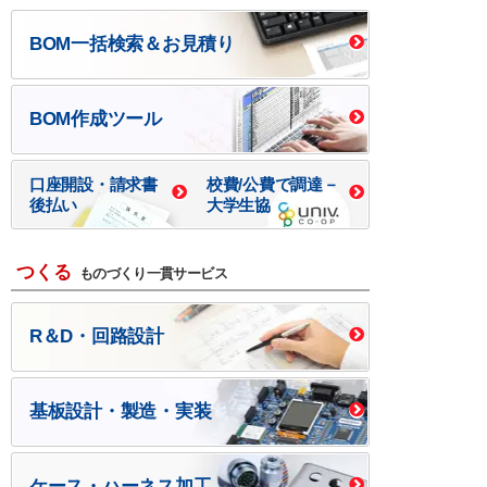
BOM一括検索＆お見積り
BOM作成ツール
口座開設・請求書
校費/公費で調達－
後払い
大学生協
つくる
ものづくり一貫サービス
R＆D・回路設計
基板設計・製造・実装
ケース・ハーネス加工