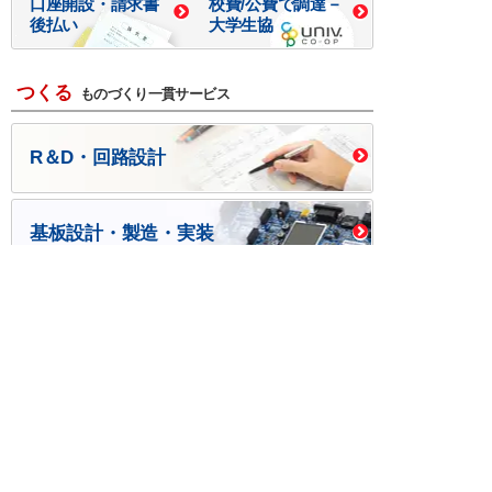
口座開設・請求書
校費/公費で調達－
後払い
大学生協
つくる
ものづくり一貫サービス
R＆D・回路設計
基板設計・製造・実装
ケース・ハーネス加工
※掲載されている価格には消費税、各種手数料が含まれ
ておりません。別途消費税およびお支払方法に応じた
手数料が必要になります。
※このホームページに掲載されている、記事・写真の一
部または全部をそのまま、または改変して利用・転