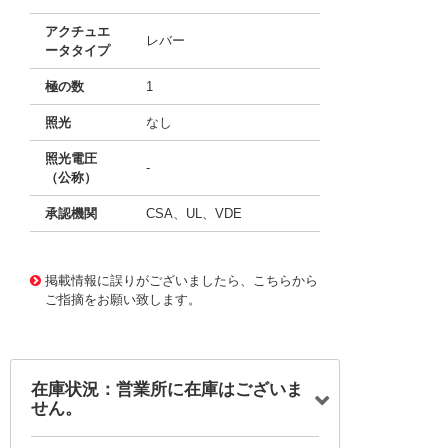
アクチュエ
レバー
ータタイプ
極の数
1
照光
なし
照光電圧
-
（公称）
承認機関
CSA、UL、VDE
11696908
!041! BA1-B0-34-620-311-D
掲載情報に誤りがございましたら、こちらから
ご指摘をお願い致します。
在庫状況：営業所に在庫はございま
せん。