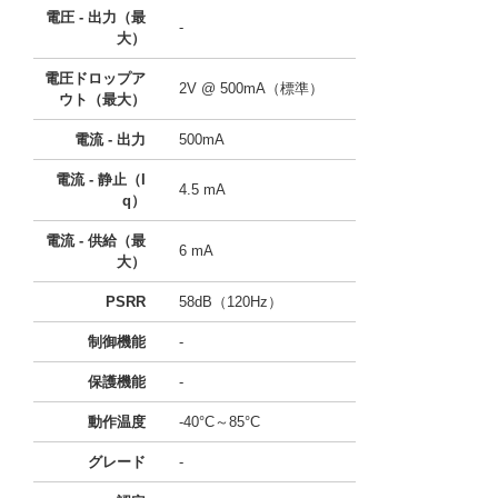
電圧 - 出力（最
-
大）
電圧ドロップア
2V @ 500mA（標準）
ウト（最大）
電流 - 出力
500mA
電流 - 静止（I
4.5 mA
q）
電流 - 供給（最
6 mA
大）
PSRR
58dB（120Hz）
制御機能
-
保護機能
-
動作温度
-40°C～85°C
グレード
-