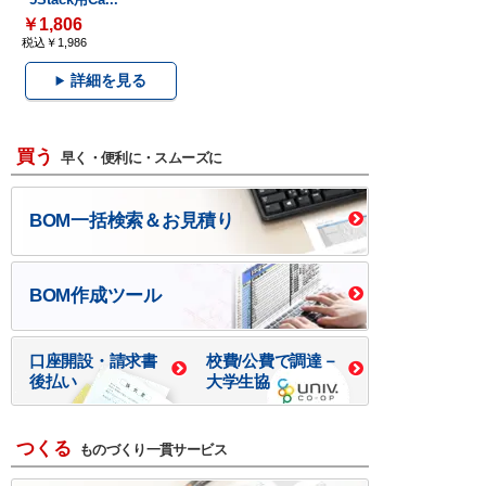
￥1,806
税込￥1,986
詳細を見る
買う
早く・便利に・スムーズに
BOM一括検索＆お見積り
BOM作成ツール
口座開設・請求書
校費/公費で調達－
後払い
大学生協
つくる
ものづくり一貫サービス