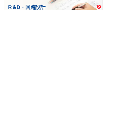
R＆D・回路設計
基板設計・製造・実装
ケース・ハーネス加工
※掲載されている価格には消費税、各種手数料が含まれ
ておりません。別途消費税およびお支払方法に応じた
手数料が必要になります。
※このホームページに掲載されている、記事・写真の一
部または全部をそのまま、または改変して利用・転
載・転用することを禁じます。
※商品によって販売価格が店頭価格と異なる場合がござ
います。
※弊社ではお客様が商品を選びやすくするためにデータ
シートの提供や技術情報、商品画像の表示を行ってい