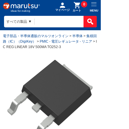
0
マイページ
MENU
カート
電子部品・半導体通販のマルツオンライン
>
半導体
>
集積回
路（IC）（DigiKey）
>
PMIC - 電圧レギュレータ - リニア
> I
C REG LINEAR 18V 500MA TO252-3