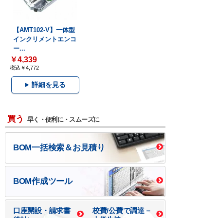
【AMT102-V】一体型
インクリメントエンコ
ー...
￥4,339
税込￥4,772
詳細を見る
買う
早く・便利に・スムーズに
BOM一括検索＆お見積り
BOM作成ツール
口座開設・請求書
校費/公費で調達－