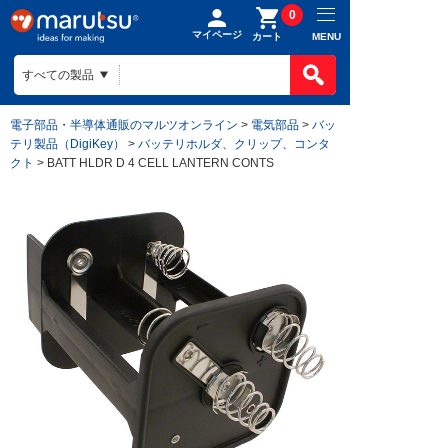
0
マイページ
MENU
カート
電子部品・半導体通販のマルツオンライン
>
電気部品
>
バッ
テリ製品（DigiKey）
>
バッテリホルダ、クリップ、コンタ
クト
> BATT HLDR D 4 CELL LANTERN CONTS