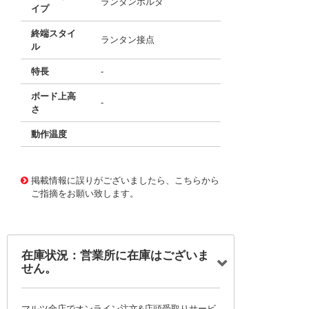
ランタンホルダ
イプ
終端スタイ
ランタン接点
ル
特長
-
ボード上高
-
さ
動作温度
11697528
!041! BA4D-S-3VOLT
掲載情報に誤りがございましたら、こちらから
ご指摘をお願い致します。
在庫状況：営業所に在庫はございま
せん。
マルツ全店でオンライン注文&店頭受取りサービ