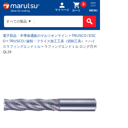
0
マイページ
MENU
カート
電子部品・半導体通販のマルツオンライン
>
TRUSCO / ESC
O
>
TRUSCO / 旋削・フライス加工工具（切削工具）
>
ハイ
スラフィングエンドミル
> ラフィングエンドミル ロング刃 H
QL28