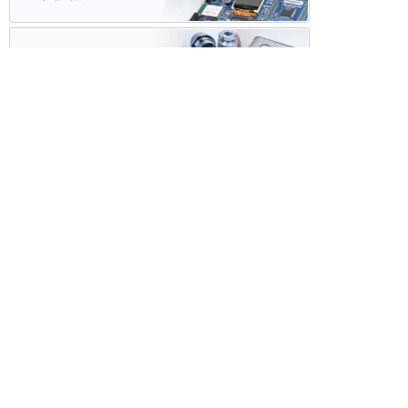
ケース・ハーネス加工
※掲載されている価格には消費税、各種手数料が含まれ
ておりません。別途消費税およびお支払方法に応じた
手数料が必要になります。
※このホームページに掲載されている、記事・写真の一
部または全部をそのまま、または改変して利用・転
載・転用することを禁じます。
※商品によって販売価格が店頭価格と異なる場合がござ
います。
※弊社ではお客様が商品を選びやすくするためにデータ
シートの提供や技術情報、商品画像の表示を行ってい
ます。
しかしさまざまな事情により、これらの情報がすべて
正確であることを弊社が保証することはできません。
商品の正確な仕様等は各メーカーの最新のデータシー
トで確認して頂きますようお願いいたします。