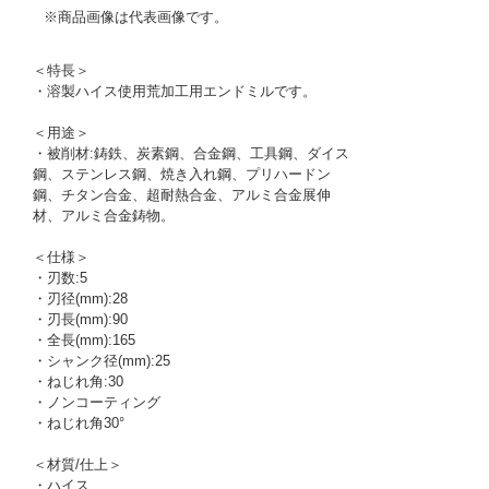
※商品画像は代表画像です。
＜特長＞
・溶製ハイス使用荒加工用エンドミルです。
＜用途＞
・被削材:鋳鉄、炭素鋼、合金鋼、工具鋼、ダイス
鋼、ステンレス鋼、焼き入れ鋼、プリハードン
鋼、チタン合金、超耐熱合金、アルミ合金展伸
材、アルミ合金鋳物。
＜仕様＞
・刃数:5
・刃径(mm):28
・刃長(mm):90
・全長(mm):165
・シャンク径(mm):25
・ねじれ角:30
・ノンコーティング
・ねじれ角30°
＜材質/仕上＞
・ハイス