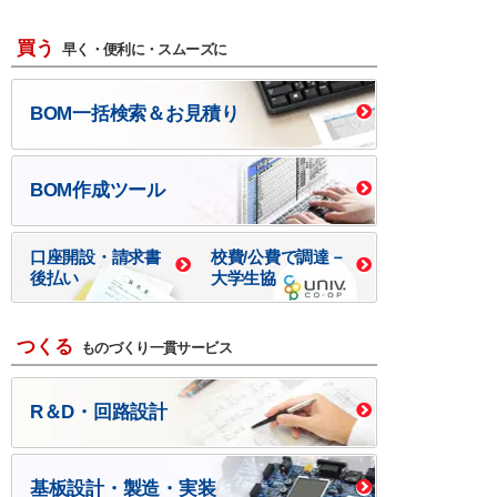
買う
早く・便利に・スムーズに
BOM一括検索＆お見積り
BOM作成ツール
口座開設・請求書
校費/公費で調達－
後払い
大学生協
つくる
ものづくり一貫サービス
R＆D・回路設計
基板設計・製造・実装