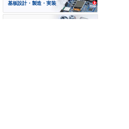
基板設計・製造・実装
ケース・ハーネス加工
※掲載されている価格には消費税、各種手数料が含まれ
ておりません。別途消費税およびお支払方法に応じた
手数料が必要になります。
※このホームページに掲載されている、記事・写真の一
部または全部をそのまま、または改変して利用・転
載・転用することを禁じます。
※商品によって販売価格が店頭価格と異なる場合がござ
います。
※弊社ではお客様が商品を選びやすくするためにデータ
シートの提供や技術情報、商品画像の表示を行ってい
ます。
しかしさまざまな事情により、これらの情報がすべて
正確であることを弊社が保証することはできません。
商品の正確な仕様等は各メーカーの最新のデータシー