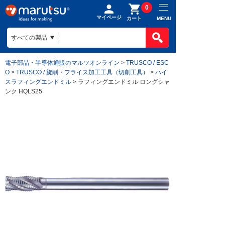
0
マイページ
MENU
カート
電子部品・半導体通販のマルツオンライン
>
TRUSCO / ESC
O
>
TRUSCO / 旋削・フライス加工工具（切削工具）
>
ハイ
スラフィングエンドミル
> ラフィングエンドミル ロングシャ
ンク HQLS25