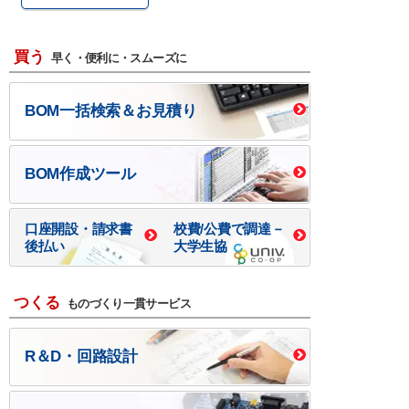
買う
早く・便利に・スムーズに
BOM一括検索＆お見積り
BOM作成ツール
口座開設・請求書
校費/公費で調達－
後払い
大学生協
つくる
ものづくり一貫サービス
R＆D・回路設計