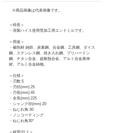
※商品画像は代表画像です。
＜特長＞
・溶製ハイス使用荒加工用エンドミルです。
＜用途＞
・被削材:鋳鉄、炭素鋼、合金鋼、工具鋼、ダイス
鋼、ステンレス鋼、焼き入れ鋼、プリハードン
鋼、チタン合金、超耐熱合金、アルミ合金展伸
材、アルミ合金鋳物。
＜仕様＞
・刃数:5
・刃径(mm):25
・刃長(mm):45
・全長(mm):225
・シャンク径(mm):20
・ねじれ角:30
・ノンコーティング
・ねじれ角30°
＜材質/仕上＞