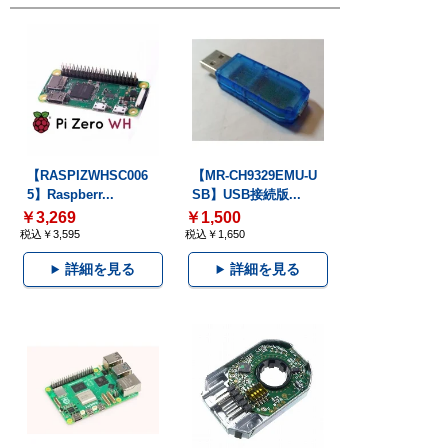
【RASPIZWHSC006
【MR-CH9329EMU-U
5】Raspberr...
SB】USB接続版...
￥3,269
￥1,500
税込￥3,595
税込￥1,650
詳細を見る
詳細を見る