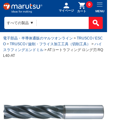
0
マイページ
MENU
カート
電子部品・半導体通販のマルツオンライン
>
TRUSCO / ESC
O
>
TRUSCO / 旋削・フライス加工工具（切削工具）
>
ハイ
スラフィングエンドミル
> ATコートラフィング ロング刃 RQ
L40-AT