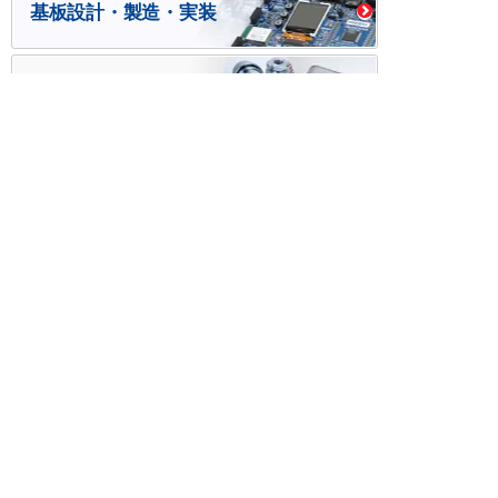
基板設計・製造・実装
ケース・ハーネス加工
※掲載されている価格には消費税、各種手数料が含まれ
ておりません。別途消費税およびお支払方法に応じた
手数料が必要になります。
※このホームページに掲載されている、記事・写真の一
部または全部をそのまま、または改変して利用・転
載・転用することを禁じます。
※商品によって販売価格が店頭価格と異なる場合がござ
います。
※弊社ではお客様が商品を選びやすくするためにデータ
シートの提供や技術情報、商品画像の表示を行ってい
ます。
しかしさまざまな事情により、これらの情報がすべて
正確であることを弊社が保証することはできません。
商品の正確な仕様等は各メーカーの最新のデータシー