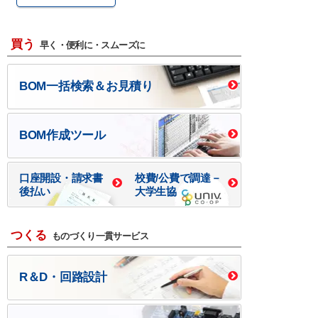
買う
早く・便利に・スムーズに
BOM一括検索＆お見積り
BOM作成ツール
口座開設・請求書
校費/公費で調達－
後払い
大学生協
つくる
ものづくり一貫サービス
R＆D・回路設計