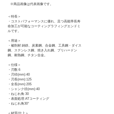
※商品画像は代表画像です。
＜特長＞
・コストパフォーマンスに優れ、且つ高能率長寿
命加工が可能なコーティングラフィングエンドミ
ルです。
＜用途＞
・被削材:鋳鉄、炭素鋼、合金鋼、工具鋼・ダイス
鋼、ステンレス鋼、焼き入れ鋼、プリハードン
鋼、耐熱鋼、チタン合金。
＜仕様＞
・刃数:6
・刃径(mm):40
・刃長(mm):125
・全長(mm):205
・シャンク径(mm):40
・ねじれ角:30
・表面処理:ATコーティング
・ねじれ角30°
＜材質/仕上＞