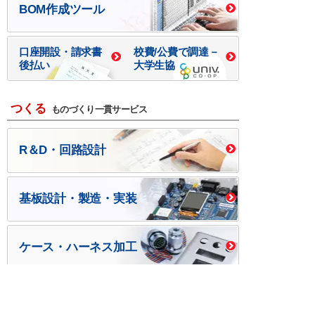
BOM作成ツール
口座開設・請求書
校費/公費で調達－
後払い
大学生協
つくる
ものづくり一貫サービス
R＆D・回路設計
基板設計・製造・実装
ケース・ハーネス加工
※掲載されている価格には消費税、各種手数料が含まれ
ておりません。別途消費税およびお支払方法に応じた