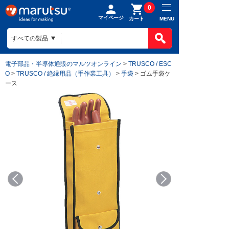
0
マイページ
MENU
カート
電子部品・半導体通販のマルツオンライン
>
TRUSCO / ESC
O
>
TRUSCO / 絶縁用品（手作業工具）
>
手袋
> ゴム手袋ケ
ース