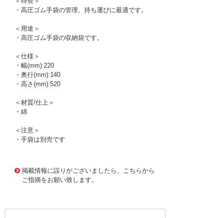
＜特長＞
・高圧ゴム手袋の管理、持ち運びに最適です。
＜用途＞
・高圧ゴム手袋の収納袋です。
＜仕様＞
・幅(mm):220
・奥行(mm):140
・高さ(mm):520
＜材質/仕上＞
・綿
＜注意＞
・手袋は別売です
1169962
!095! 744
掲載情報に誤りがございましたら、こちらから
ご指摘をお願い致します。