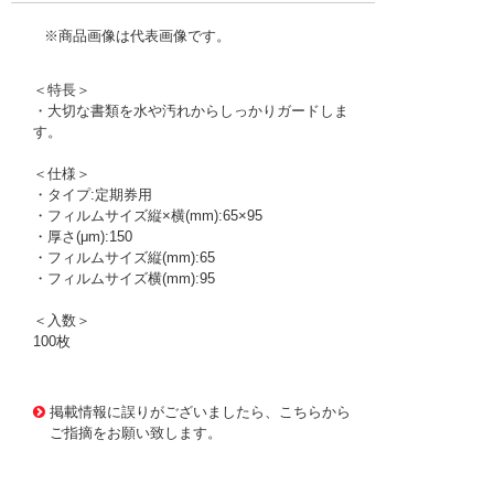
※商品画像は代表画像です。
＜特長＞
・大切な書類を水や汚れからしっかりガードしま
す。
＜仕様＞
・タイプ:定期券用
・フィルムサイズ縦×横(mm):65×95
・厚さ(μm):150
・フィルムサイズ縦(mm):65
・フィルムサイズ横(mm):95
＜入数＞
100枚
1170444 0000000200678735
!095! MP15-6595
掲載情報に誤りがございましたら、こちらから
ご指摘をお願い致します。