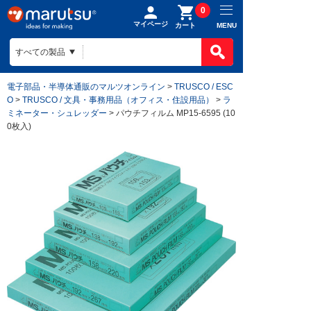
0
マイページ
MENU
カート
電子部品・半導体通販のマルツオンライン
>
TRUSCO / ESC
O
>
TRUSCO / 文具・事務用品（オフィス・住設用品）
>
ラ
ミネーター・シュレッダー
> パウチフィルム MP15-6595 (10
0枚入)