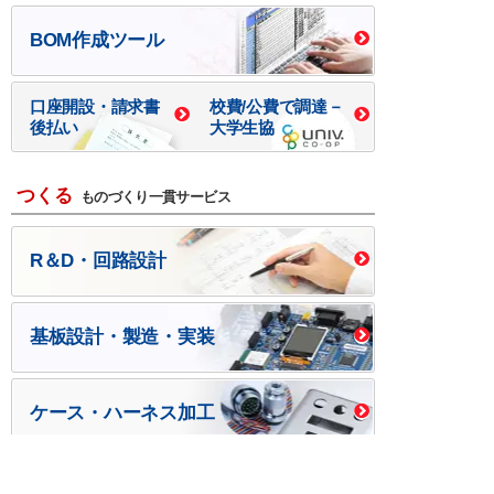
BOM作成ツール
口座開設・請求書
校費/公費で調達－
後払い
大学生協
つくる
ものづくり一貫サービス
R＆D・回路設計
基板設計・製造・実装
ケース・ハーネス加工
※掲載されている価格には消費税、各種手数料が含まれ