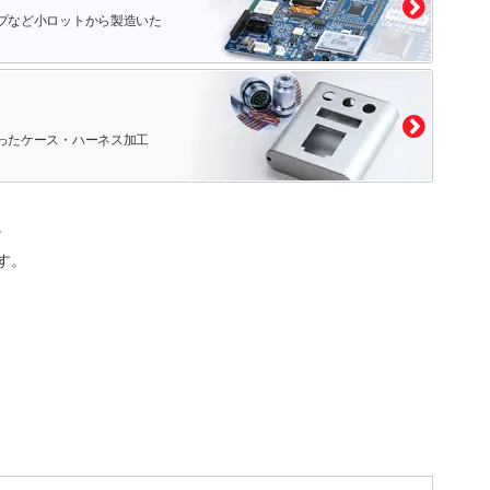
プなど小ロットから製造いた
ったケース・ハーネス加工
。
す。