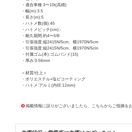
・適合車種:3〜10t(高積)
・幅(m):3.5
・長さ(m):5
・ハトメ数(個):45
・ハトメピッチ(cm):-
・耐久期間:約4〜5年
・引張強度:縦2415N/5cm、横1970N/5cm
・引張強度:縦2415N/5cm、横1970N/5cm
・付属ゴム(本):ゴムバンド(15)
・厚み:0.56mm
＜材質/仕上＞
・ポリエステル+塩ビコーティング
・ハトメ:アルミ(内径:12mm)
1170460 0000000200798996
!095! YHS-6
掲載情報に誤りがございましたら、こちらからご指摘を