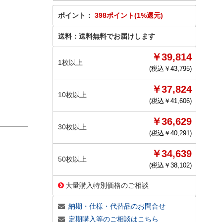
ポイント：
398ポイント(1%還元)
送料：
送料無料でお届けします
￥39,814
1枚以上
(税込￥
43,795
)
￥37,824
10枚以上
(税込￥
41,606
)
￥36,629
30枚以上
(税込￥
40,291
)
￥34,639
50枚以上
(税込￥
38,102
)
大量購入特別価格のご相談
納期・仕様・代替品のお問合せ
定期購入等のご相談はこちら