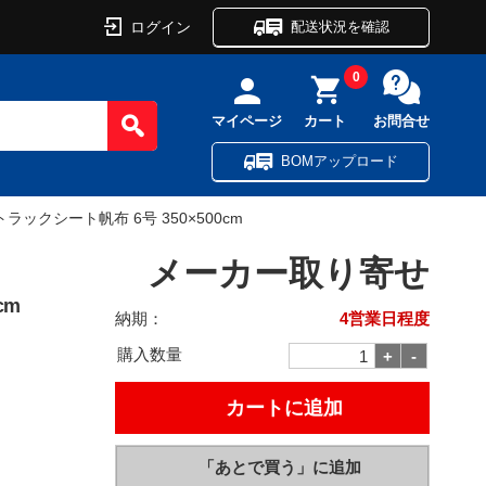
ログイン
配送状況を確認
0
マイページ
カート
お問合せ
BOMアップロード
トラックシート帆布 6号 350×500cm
メーカー取り寄せ
cm
納期：
4営業日程度
購入数量