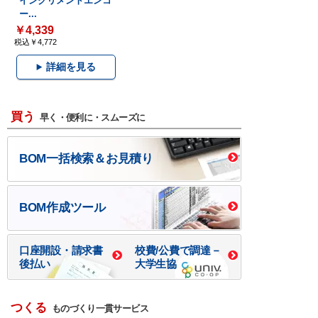
インクリメントエンコ
ー...
￥4,339
税込￥4,772
詳細を見る
買う
早く・便利に・スムーズに
BOM一括検索＆お見積り
BOM作成ツール
口座開設・請求書
校費/公費で調達－
後払い
大学生協
つくる
ものづくり一貫サービス