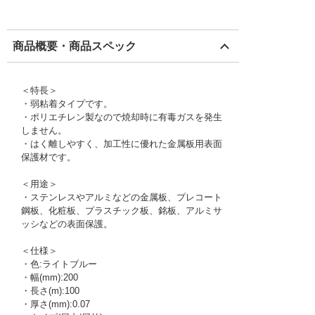
商品概要・商品スペック
＜特長＞
・弱粘着タイプです。
・ポリエチレン製なので焼却時に有毒ガスを発生
しません。
・はく離しやすく、加工性に優れた金属板用表面
保護材です。
＜用途＞
・ステンレスやアルミなどの金属板、プレコート
鋼板、化粧板、プラスチック板、銘板、アルミサ
ッシなどの表面保護。
＜仕様＞
・色:ライトブルー
・幅(mm):200
・長さ(m):100
・厚さ(mm):0.07