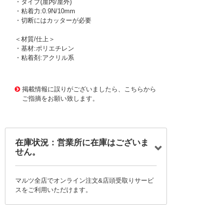
・タイプ(屋内/屋外)
・粘着力:0.9N/10mm
・切断にはカッターが必要
＜材質/仕上＞
・基材:ポリエチレン
・粘着剤:アクリル系
1170643 0000000200697435
!095! 363-200
掲載情報に誤りがございましたら、こちらから
ご指摘をお願い致します。
在庫状況：営業所に在庫はございま
せん。
マルツ全店でオンライン注文&店頭受取りサービ
スをご利用いただけます。