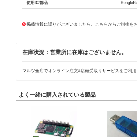
使用IC/部品
Beagle
11706742
!041! BB-BONE-NINJA-01
掲載情報に誤りがございましたら、こちらからご指摘を
在庫状況：営業所に在庫はございません。
マルツ全店でオンライン注文&店頭受取りサービスをご利用
よく一緒に購入されている製品