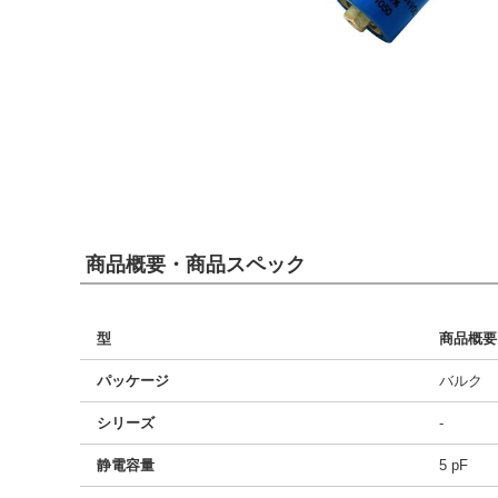
商品概要・商品スペック
型
商品概要
パッケージ
バルク
シリーズ
-
静電容量
5 pF