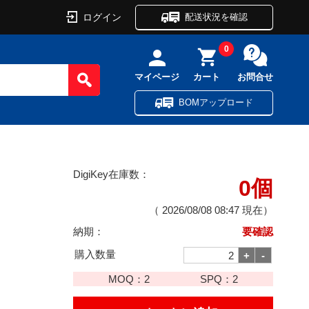
ログイン
配送状況を確認
0
マイページ
カート
お問合せ
BOMアップロード
DigiKey在庫数：
0個
（
2026/08/08 08:47
現在）
納期：
要確認
購入数量
MOQ：
2
SPQ：
2