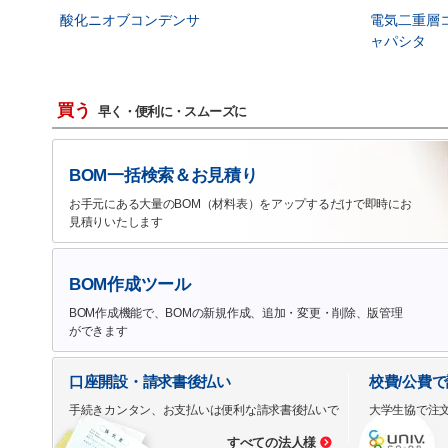
酸化ニオブコンデンサ
電気二重層
ャパシタ
買う
早く・便利に・スムーズに
BOM一括検索＆お見積り
お手元にある大量のBOM（材料表）をアップするだけで即時にお
見積りいたします
BOM作成ツール
BOM作成機能で、BOMの新規作成、追加・変更・削除、版管理
ができます
口座開設・請求書後払い
校費/公費
手続きカンタン、お支払いは便利な請求書後払いで
大学生協で注
すべての法人様