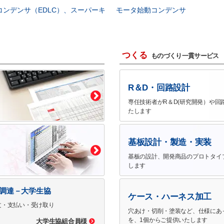
コンデンサ（EDLC）、スーパーキ
モータ始動コンデンサ
つくる
ものづくり一貫サービス
R＆D・回路設計
専任技術者がR＆D(研究開発）や回
たします
基板設計・製造・実装
基板の設計、開発商品のプロトタイ
します
で調達－大学生協
ケース・ハーネス加工
文・支払い・受け取り
穴あけ・切削・塗装など、仕様にあ
を、1個からご提供いたします
大学生協組合員様