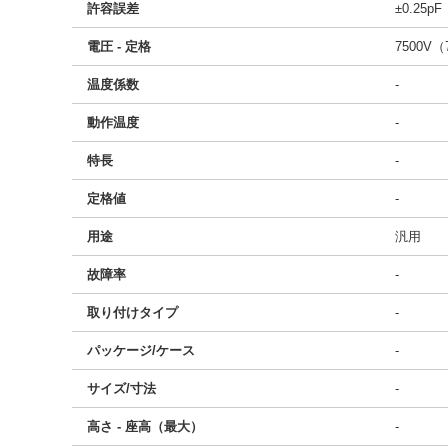
許容誤差
±0.25pF
電圧 - 定格
7500V（
温度係数
-
動作温度
-
特長
-
定格値
-
用途
汎用
故障率
-
取り付けタイプ
-
パッケージ/ケース
-
サイズ/寸法
-
高さ - 座高（最大）
-