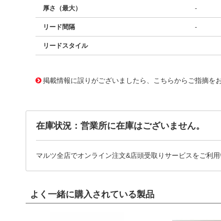
厚さ（最大）
-
リード間隔
-
リードスタイル
11706753
!041! BB000050VZ95012AC1
掲載情報に誤りがございましたら、こちらからご指摘を
在庫状況：営業所に在庫はございません。
マルツ全店でオンライン注文&店頭受取りサービスをご利用
よく一緒に購入されている製品