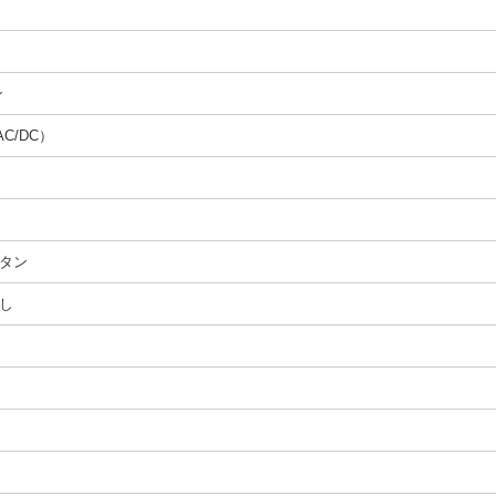
ン
AC/DC）
タン
し