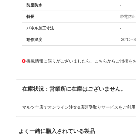
防塵防水
-
特長
帯電防止
パネル加工寸法
-
動作温度
-30°C～8
11706883
!041! BB16AB-HC
掲載情報に誤りがございましたら、こちらからご指摘を
在庫状況：営業所に在庫はございません。
マルツ全店でオンライン注文&店頭受取りサービスをご利用
よく一緒に購入されている製品