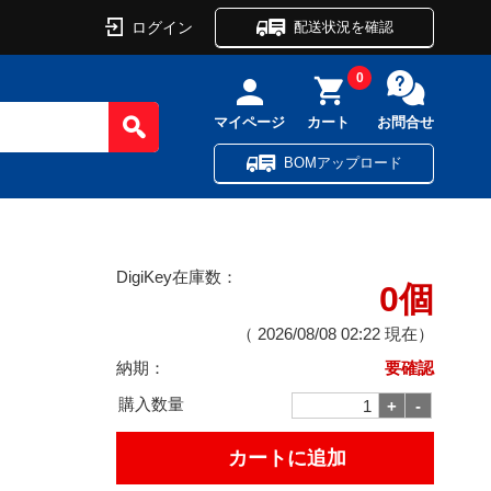
ログイン
配送状況を確認
0
マイページ
カート
お問合せ
BOMアップロード
DigiKey在庫数：
0個
（
2026/08/08 02:22
現在）
納期：
要確認
購入数量