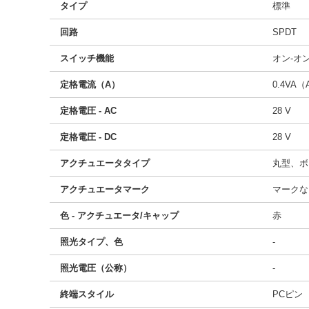
タイプ
標準
回路
SPDT
スイッチ機能
オン-オ
定格電流（A）
0.4VA（
定格電圧 - AC
28 V
定格電圧 - DC
28 V
アクチュエータタイプ
丸型、ボ
アクチュエータマーク
マークな
色 - アクチュエータ/キャップ
赤
照光タイプ、色
-
照光電圧（公称）
-
終端スタイル
PCピン