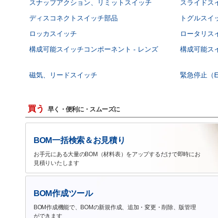
スナップアクション、リミットスイッチ
スライドス
ディスコネクトスイッチ部品
トグルスイ
ロッカスイッチ
ロータリス
構成可能スイッチコンポーネント - レンズ
構成可能スイ
磁気、リードスイッチ
緊急停止（E
買う
早く・便利に・スムーズに
BOM一括検索＆お見積り
お手元にある大量のBOM（材料表）をアップするだけで即時にお
見積りいたします
BOM作成ツール
BOM作成機能で、BOMの新規作成、追加・変更・削除、版管理
ができます