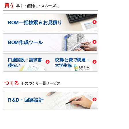
買う
早く・便利に・スムーズに
BOM一括検索＆お見積り
BOM作成ツール
口座開設・請求書
校費/公費で調達－
後払い
大学生協
つくる
ものづくり一貫サービス
R＆D・回路設計
基板設計・製造・実装