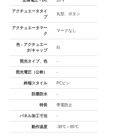
定格電圧 - DC
28 V
アクチュエータタイ
丸型、ボタン
プ
アクチュエータマー
マークなし
ク
色 - アクチュエー
白
タ/キャップ
照光タイプ、色
-
照光電圧（公称）
-
終端スタイル
PCピン
防塵防水
-
特長
帯電防止
パネル加工寸法
-
動作温度
-30°C～85°C