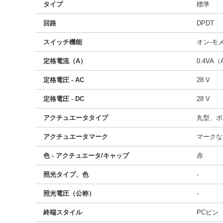
タイプ
標準
回路
DPDT
スイッチ機能
オン-モ
定格電流（A）
0.4VA（
定格電圧 - AC
28 V
定格電圧 - DC
28 V
アクチュエータタイプ
丸型、ボ
アクチュエータマーク
マークな
色 - アクチュエータ/キャップ
赤
照光タイプ、色
-
照光電圧（公称）
-
終端スタイル
PCピン