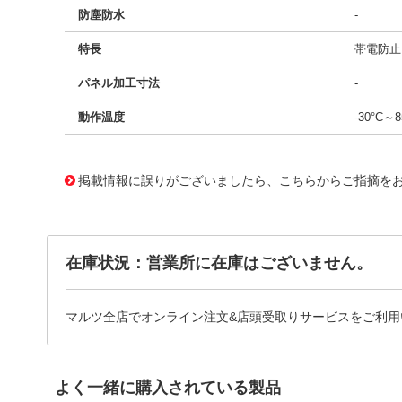
防塵防水
-
特長
帯電防止
パネル加工寸法
-
動作温度
-30°C～8
11707050
!041! BB25AH-FC
掲載情報に誤りがございましたら、こちらからご指摘を
在庫状況：営業所に在庫はございません。
マルツ全店でオンライン注文&店頭受取りサービスをご利用
よく一緒に購入されている製品