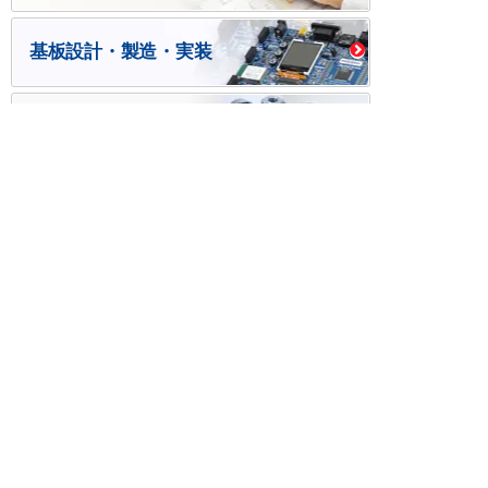
基板設計・製造・実装
ケース・ハーネス加工
※掲載されている価格には消費税、各種手数料が含まれ
ておりません。別途消費税およびお支払方法に応じた
手数料が必要になります。
※このホームページに掲載されている、記事・写真の一
部または全部をそのまま、または改変して利用・転
載・転用することを禁じます。
※商品によって販売価格が店頭価格と異なる場合がござ
います。
※弊社ではお客様が商品を選びやすくするためにデータ
シートの提供や技術情報、商品画像の表示を行ってい
ます。
しかしさまざまな事情により、これらの情報がすべて
正確であることを弊社が保証することはできません。