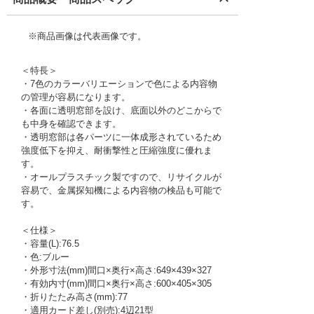
※商品画像は代表画像です。
＜特長＞
・7色のカラーバリエーションで色による内容物
の管理が容易になります。
・各面に透明窓部を設け、底面以外のどこからで
も中身を確認できます。
・透明窓部は各パーツに一体成形されているため
強度低下を抑え、耐衝撃性と圧縮強度に優れま
す。
・オールプラスチック製ですので、リサイクルが
容易で、金属探知機による内容物の検品も可能で
す。
＜仕様＞
・容量(L):76.5
・色:ブルー
・外形寸法(mm)間口×奥行×高さ:649×439×327
・有効内寸(mm)間口×奥行×高さ:600×405×305
・折りたたみ高さ(mm):77
・適用カード差し(別売):4辺21型