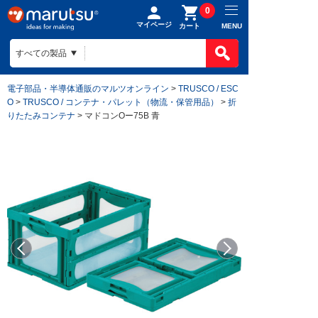
0
マイページ
MENU
カート
電子部品・半導体通販のマルツオンライン
>
TRUSCO / ESC
O
>
TRUSCO / コンテナ・パレット（物流・保管用品）
>
折
りたたみコンテナ
> マドコンOー75B 青