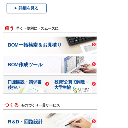
詳細を見る
買う
早く・便利に・スムーズに
BOM一括検索＆お見積り
BOM作成ツール
口座開設・請求書
校費/公費で調達－
後払い
大学生協
つくる
ものづくり一貫サービス
R＆D・回路設計