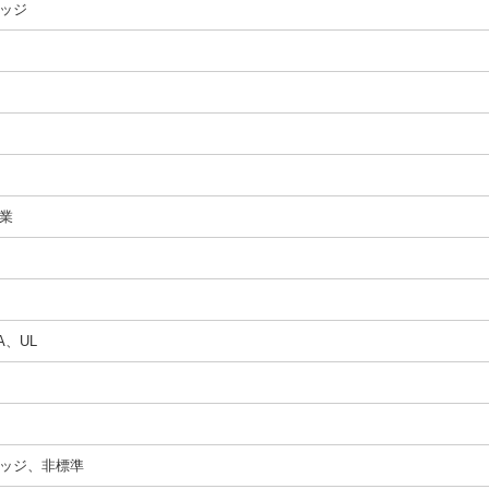
ッジ
業
A、UL
ッジ、非標準