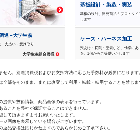
基板設計・製造・実装
基板の設計、開発商品のプロトタイ
します
で調達－大学生協
ケース・ハーネス加工
文・支払い・受け取り
穴あけ・切削・塗装など、仕様にあ
を、1個からご提供いたします
大学生協組合員様
ません。別途消費税およびお支払方法に応じた手数料が必要になります
は全部をそのまま、または改変して利用・転載・転用することを禁じま
。
の提供や技術情報、商品画像の表示を行っています。
あることを弊社が保証することはできません。
認して頂きますようお願いいたします。
ージ画像を表示している場合がございます。
の返品交換は応じかねますのであらかじめご了承下さい。