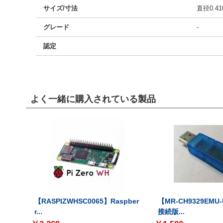
サイズ/寸法
直径0.41
グレード
-
認定
よく一緒に購入されている製品
【RASPIZWHSC0065】Raspber
【MR-CH9329EMU
r...
接続版...