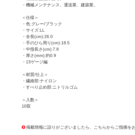
・機械メンテナンス、運送業、建築業。
＜仕様＞
・色:グレー/ブラック
・サイズ:LL
・全長(cm):26.0
・手のひら周り(cm):18.5
・中指長さ(cm):7.8
・厚さ(mm):約0.9
・13ゲージ編
＜材質/仕上＞
・繊維部:ナイロン
・すべり止め部:ニトリルゴム
＜入数＞
10双
1170764
!095! 526-LL
掲載情報に誤りがございましたら、こちらからご指摘を