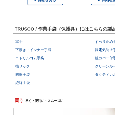
TRUSCO / 作業手袋（保護具）にはこちらの
軍手
すべり止め
下履き・インナー手袋
静電気防止
ニトリルゴム手袋
腕カバー付
指サック
クリーンル
防振手袋
タクティカ
絶縁手袋
買う
早く・便利に・スムーズに