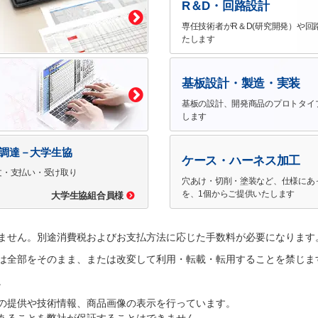
R＆D・回路設計
専任技術者がR＆D(研究開発）や回
たします
基板設計・製造・実装
基板の設計、開発商品のプロトタイ
します
で調達－大学生協
ケース・ハーネス加工
文・支払い・受け取り
穴あけ・切削・塗装など、仕様にあ
を、1個からご提供いたします
大学生協組合員様
ません。別途消費税およびお支払方法に応じた手数料が必要になります
は全部をそのまま、または改変して利用・転載・転用することを禁じま
。
の提供や技術情報、商品画像の表示を行っています。
あることを弊社が保証することはできません。