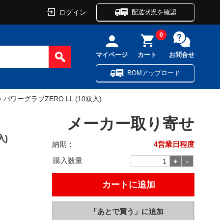
ログイン
配送状況を確認
0
マイページ
カート
お問合せ
BOMアップロード
パワーグラブZERO LL (10双入)
メーカー取り寄せ
入)
納期：
4営業日程度
購入数量