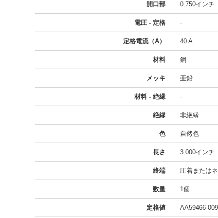
開口部
0.750インチ
電圧 - 定格
-
定格電流（A）
40 A
材料
鋼
メッキ
亜鉛
材料 - 絶縁
-
絶縁
非絶縁
色
自然色
長さ
3.000インチ
終端
圧着またはネ
数量
1個
定格値
AA59466-009