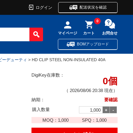
ログイン
配送状況を確認
0
マイページ
カート
お問合せ
BOMアップロード
ビーデューティ
> HD CLIP STEEL NON-INSULATED 40A
DigiKey在庫数：
0個
（
2026/08/06 20:38
現在）
納期：
要確認
購入数量
MOQ：
1,000
SPQ：
1,000