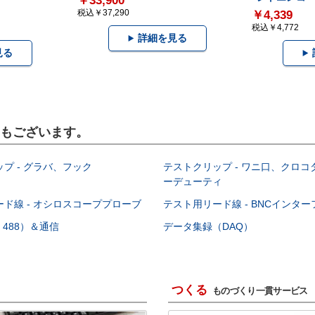
￥33,900
税込￥37,290
￥4,339
税込￥4,772
詳細を見る
見る
品もございます。
プ - グラバ、フック
テストクリップ - ワニ口、クロ
ーデューティ
ド線 - オシロスコーププローブ
テスト用リード線 - BNCインタ
E 488）＆通信
データ集録（DAQ）
つくる
ものづくり一貫サービス