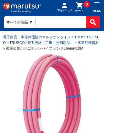
0
マイページ
MENU
カート
電子部品・半導体通販のマルツオンライン
>
TRUSCO / ESC
O
>
TRUSCO / 管工機材（工事・照明用品）
>
水道配管資材
> 被覆架橋ポリエチレンパイプ ピンク16mm×10M