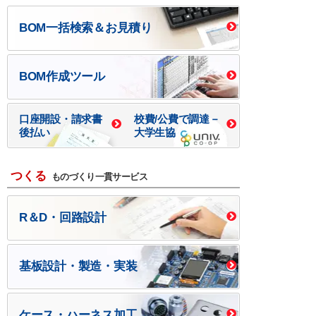
BOM一括検索＆お見積り
BOM作成ツール
口座開設・請求書
校費/公費で調達－
後払い
大学生協
つくる
ものづくり一貫サービス
R＆D・回路設計
基板設計・製造・実装
ケース・ハーネス加工