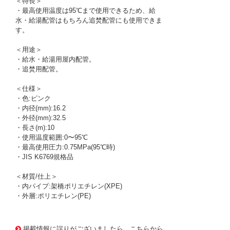
＜特長＞
・最高使用温度は95℃まで使用できるため、給
水・給湯配管はもちろん追焚配管にも使用できま
す。
＜用途＞
・給水・給湯用屋内配管。
・追焚用配管。
＜仕様＞
・色:ピンク
・内径(mm):16.2
・外径(mm):32.5
・長さ(m):10
・使用温度範囲:0〜95℃
・最高使用圧力:0.75MPa(95℃時)
・JIS K6769規格品
＜材質/仕上＞
・内パイプ:架橋ポリエチレン(XPE)
・外層:ポリエチレン(PE)
1170849
!095! HC-16HON5P-10M
掲載情報に誤りがございましたら、こちらから