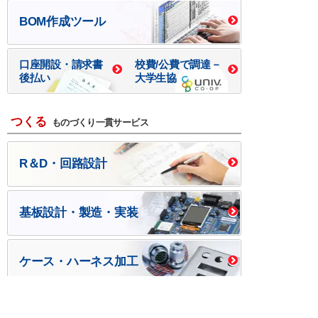
BOM作成ツール
口座開設・請求書
校費/公費で調達－
後払い
大学生協
つくる
ものづくり一貫サービス
R＆D・回路設計
基板設計・製造・実装
ケース・ハーネス加工
※掲載されている価格には消費税、各種手数料が含まれ