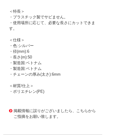
＜特長＞
・プラスチック製でサビません。
・使用場所に応じて、必要な長さにカットできま
す。
＜仕様＞
・色:シルバー
・径(mm):6
・長さ(m):50
・製造国:ベトナム
・製造国:ベトナム
・チェーンの厚み(太さ):6mm
＜材質/仕上＞
・ポリエチレン(PE)
1170873 0000000200797170
!095! PC-S6
掲載情報に誤りがございましたら、こちらから
ご指摘をお願い致します。