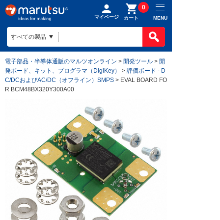
0
マイページ
MENU
カート
電子部品・半導体通販のマルツオンライン
>
開発ツール
>
開
発ボード、キット、プログラマ（DigiKey）
>
評価ボード - D
C/DCおよびAC/DC（オフライン）SMPS
> EVAL BOARD FO
R BCM48BX320Y300A00