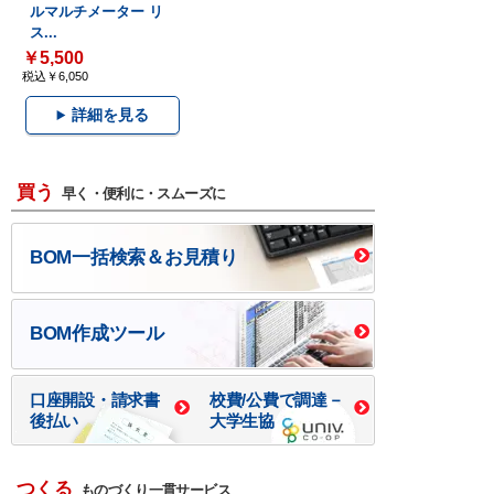
ルマルチメーター リ
ス...
￥5,500
税込￥6,050
詳細を見る
買う
早く・便利に・スムーズに
BOM一括検索＆お見積り
BOM作成ツール
口座開設・請求書
校費/公費で調達－
後払い
大学生協
つくる
ものづくり一貫サービス