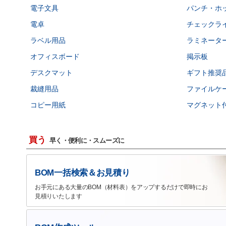
電子文具
パンチ・ホ
電卓
チェックラ
ラベル用品
ラミネータ
オフィスボード
掲示板
デスクマット
ギフト推奨
裁縫用品
ファイルケ
コピー用紙
マグネット
買う
早く・便利に・スムーズに
BOM一括検索＆お見積り
お手元にある大量のBOM（材料表）をアップするだけで即時にお
見積りいたします