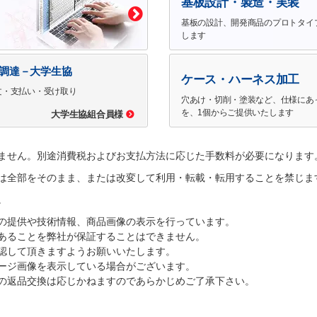
基板設計・製造・実装
基板の設計、開発商品のプロトタイ
します
で調達－大学生協
ケース・ハーネス加工
文・支払い・受け取り
穴あけ・切削・塗装など、仕様にあ
を、1個からご提供いたします
大学生協組合員様
ません。別途消費税およびお支払方法に応じた手数料が必要になります
は全部をそのまま、または改変して利用・転載・転用することを禁じま
。
の提供や技術情報、商品画像の表示を行っています。
あることを弊社が保証することはできません。
認して頂きますようお願いいたします。
ージ画像を表示している場合がございます。
の返品交換は応じかねますのであらかじめご了承下さい。