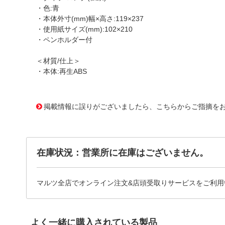
・色:青
・本体外寸(mm)幅×高さ:119×237
・使用紙サイズ(mm):102×210
・ペンホルダー付
＜材質/仕上＞
・本体:再生ABS
1171180
!095! CB-600-BU
掲載情報に誤りがございましたら、こちらからご指摘を
在庫状況：営業所に在庫はございません。
マルツ全店でオンライン注文&店頭受取りサービスをご利用
よく一緒に購入されている製品