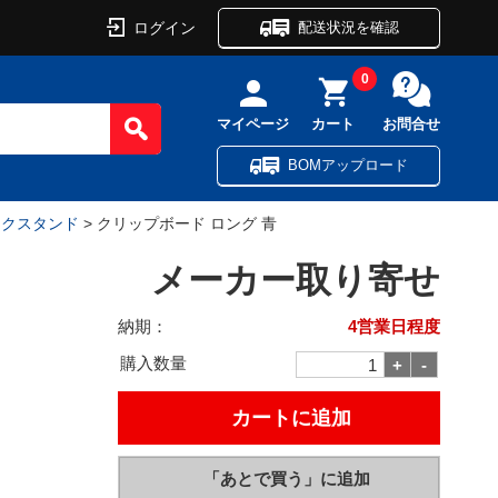
ログイン
配送状況を確認
0
マイページ
カート
お問合せ
BOMアップロード
ックスタンド
> クリップボード ロング 青
メーカー取り寄せ
納期：
4営業日程度
購入数量