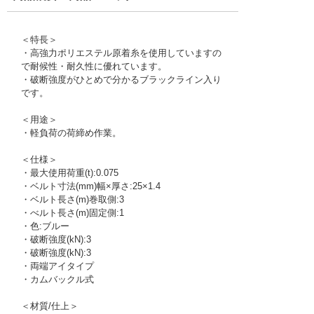
＜特長＞
・高強力ポリエステル原着糸を使用していますの
で耐候性・耐久性に優れています。
・破断強度がひとめで分かるブラックライン入り
です。
＜用途＞
・軽負荷の荷締め作業。
＜仕様＞
・最大使用荷重(t):0.075
・ベルト寸法(mm)幅×厚さ:25×1.4
・ベルト長さ(m)巻取側:3
・べルト長さ(m)固定側:1
・色:ブルー
・破断強度(kN):3
・破断強度(kN):3
・両端アイタイプ
・カムバックル式
＜材質/仕上＞