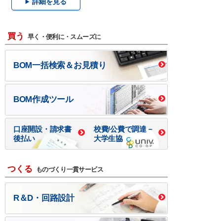
詳細を見る
買う
早く・便利に・スムーズに
BOM一括検索＆お見積り
BOM作成ツール
口座開設・請求書
校費/公費で調達－
後払い
大学生協
つくる
ものづくり一貫サービス
R＆D・回路設計