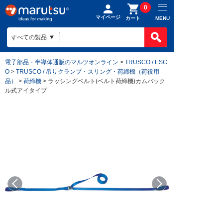
0
マイページ
MENU
カート
電子部品・半導体通販のマルツオンライン
>
TRUSCO / ESC
O
>
TRUSCO / 吊りクランプ・スリング・荷締機（荷役用
品）
>
荷締機
> ラッシングベルト(ベルト荷締機)カムバック
ル式アイタイプ