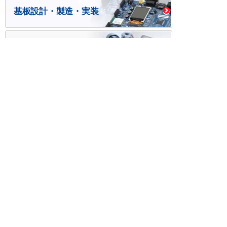
基板設計・製造・実装
ケース・ハーネス加工
※掲載されている価格には消費税、各種手数料が含まれ
ておりません。別途消費税およびお支払方法に応じた
手数料が必要になります。
※このホームページに掲載されている、記事・写真の一
部または全部をそのまま、または改変して利用・転
載・転用することを禁じます。
※商品によって販売価格が店頭価格と異なる場合がござ
います。
※弊社ではお客様が商品を選びやすくするためにデータ
シートの提供や技術情報、商品画像の表示を行ってい
ます。
しかしさまざまな事情により、これらの情報がすべて
正確であることを弊社が保証することはできません。
商品の正確な仕様等は各メーカーの最新のデータシー