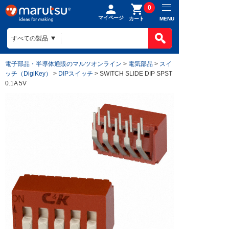
0
マイページ
MENU
カート
電子部品・半導体通販のマルツオンライン
>
電気部品
>
スイ
ッチ（DigiKey）
>
DIPスイッチ
> SWITCH SLIDE DIP SPST
0.1A 5V