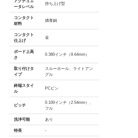
アクチュエ
持ち上げ型
ータレベル
コンタクト
燐青銅
材料
コンタクト
金
仕上げ
ボード上高
0.380インチ（9.64mm）
さ
取り付けタ
スルーホール、ライトアン
イプ
グル
終端スタイ
PCピン
ル
0.100インチ（2.54mm）、
ピッチ
フル
洗浄可能
あり
特長
-