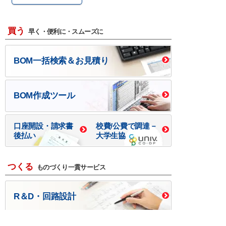
買う
早く・便利に・スムーズに
BOM一括検索＆お見積り
BOM作成ツール
口座開設・請求書
校費/公費で調達－
後払い
大学生協
つくる
ものづくり一貫サービス
R＆D・回路設計