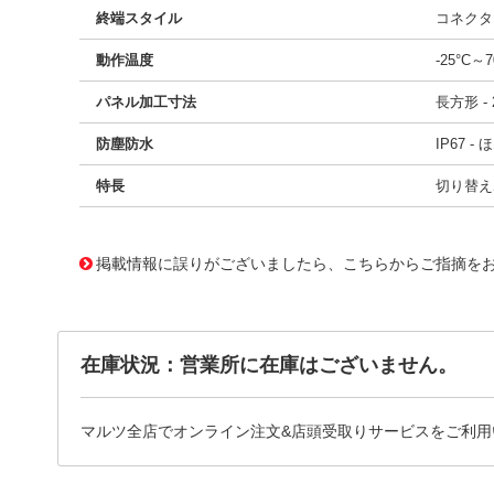
終端スタイル
コネクタ
動作温度
-25°C～7
パネル加工寸法
長方形 - 2
防塵防水
IP67 
特長
切り替えポ
11713182
!041! BD150D02BK1200
掲載情報に誤りがございましたら、こちらからご指摘を
在庫状況：営業所に在庫はございません。
マルツ全店でオンライン注文&店頭受取りサービスをご利用