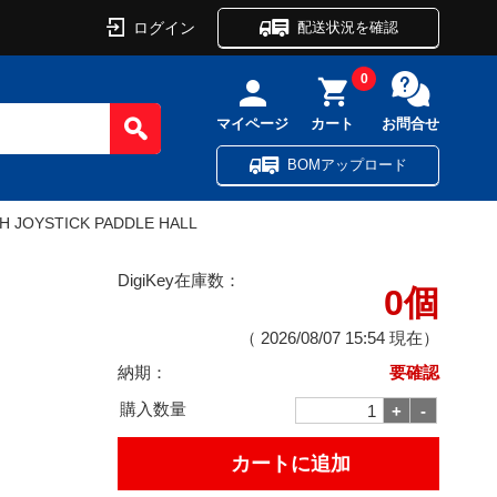
ログイン
配送状況を確認
0
マイページ
カート
お問合せ
BOMアップロード
H JOYSTICK PADDLE HALL
DigiKey在庫数：
0個
（
2026/08/07 15:54
現在）
納期：
要確認
購入数量