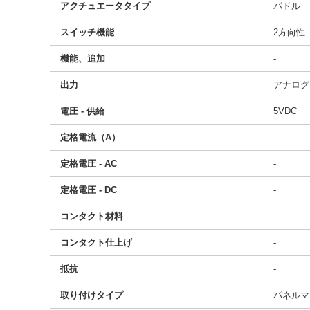
アクチュエータタイプ
パドル
スイッチ機能
2方向性
機能、追加
-
出力
アナログ
電圧 - 供給
5VDC
定格電流（A）
-
定格電圧 - AC
-
定格電圧 - DC
-
コンタクト材料
-
コンタクト仕上げ
-
抵抗
-
取り付けタイプ
パネルマ