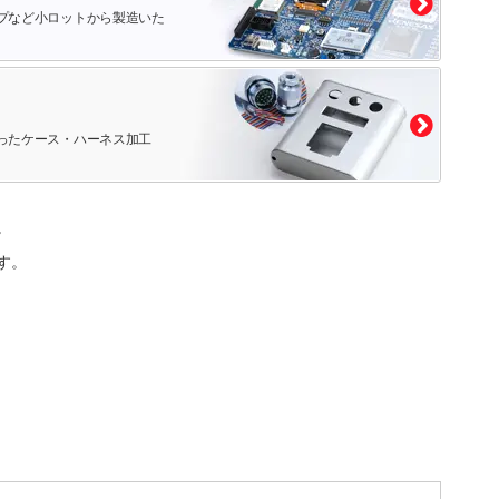
プなど小ロットから製造いた
ったケース・ハーネス加工
。
す。