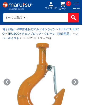
0
マイページ
MENU
カート
電子部品・半導体通販のマルツオンライン
>
TRUSCO / ESC
O
>
TRUSCO / チェンブロック・クレーン（荷役用品）
>
レ
バーホイスト
> TLH-320用 上フック組