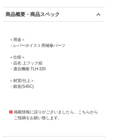
商品概要・商品スペック
＜用途＞
・レバーホイスト用補修パーツ
＜仕様＞
・品名:上フック組
・適合機種:TLH-320
＜材質/仕上＞
・鍛造(S45C)
1171323 0000000200716880
!095! TLH320-701A-
30
掲載情報に誤りがございましたら、こちらから
ご指摘をお願い致します。