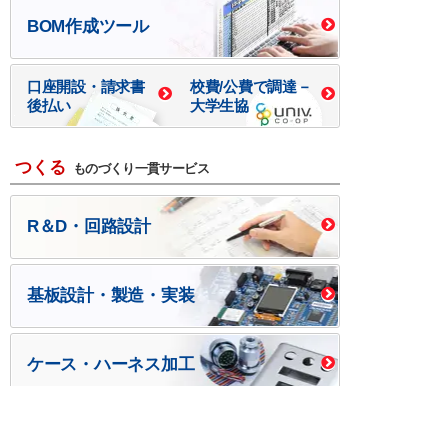
BOM作成ツール
口座開設・請求書
校費/公費で調達－
後払い
大学生協
つくる
ものづくり一貫サービス
R＆D・回路設計
基板設計・製造・実装
ケース・ハーネス加工
※掲載されている価格には消費税、各種手数料が含まれ