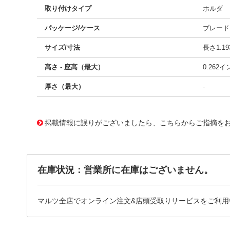
取り付けタイプ
ホルダ
パッケージ/ケース
ブレード
サイズ/寸法
長さ1.19
高さ - 座高（最大）
0.262
厚さ（最大）
-
11713723
!041! BD280-1130-20/16
掲載情報に誤りがございましたら、こちらからご指摘を
在庫状況：営業所に在庫はございません。
マルツ全店でオンライン注文&店頭受取りサービスをご利用