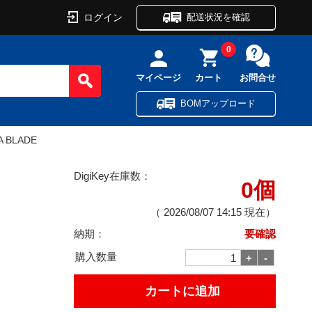
ログイン
配送状況を確認
0
マイページ
カート
お問合せ
BOMアップロード
A BLADE
DigiKey在庫数：
0個
（
2026/08/07 14:15
現在）
納期：
要確認
購入数量