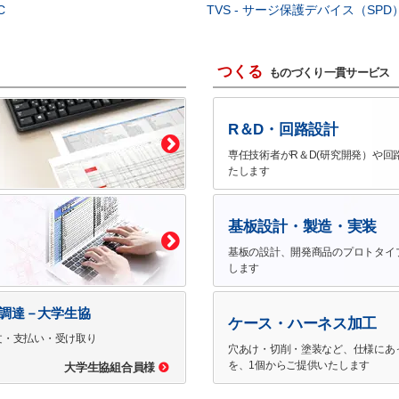
C
TVS - サージ保護デバイス（SPD
つくる
ものづくり一貫サービス
R＆D・回路設計
専任技術者がR＆D(研究開発）や回
たします
基板設計・製造・実装
基板の設計、開発商品のプロトタイ
します
で調達－大学生協
ケース・ハーネス加工
文・支払い・受け取り
穴あけ・切削・塗装など、仕様にあ
を、1個からご提供いたします
大学生協組合員様