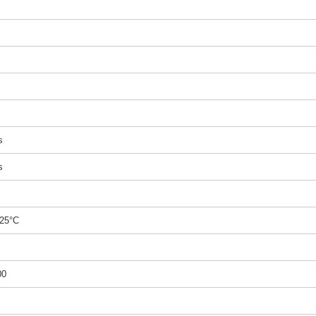
s
s
25°C
00