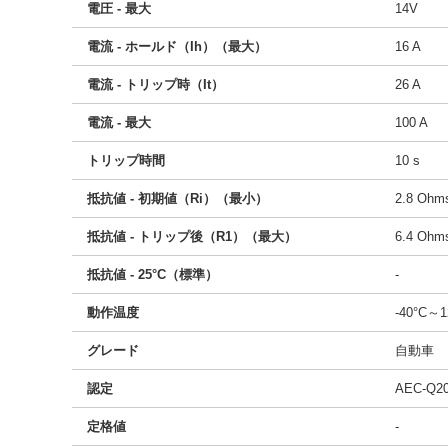
電圧 - 最大
14V
電流 - ホールド（Ih）（最大）
16 A
電流 - トリップ時（It）
26 A
電流 - 最大
100 A
トリップ時間
10 s
抵抗値 - 初期値（Ri）（最小）
2.8 Ohm
抵抗値 - トリップ後（R1）（最大）
6.4 Ohm
抵抗値 - 25°C（標準）
-
動作温度
-40°C～1
グレード
自動車
認定
AEC-Q2
定格値
-