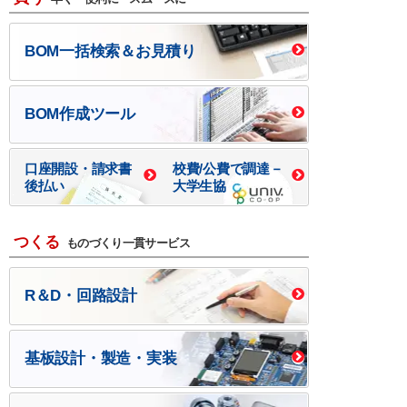
BOM一括検索＆お見積り
BOM作成ツール
口座開設・請求書
校費/公費で調達－
後払い
大学生協
つくる
ものづくり一貫サービス
R＆D・回路設計
基板設計・製造・実装