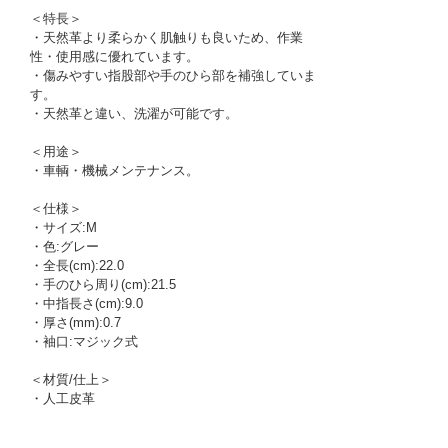
＜特長＞
・天然革より柔らかく肌触りも良いため、作業
性・使用感に優れています。
・傷みやすい指股部や手のひら部を補強していま
す。
・天然革と違い、洗濯が可能です。
＜用途＞
・車輌・機械メンテナンス。
＜仕様＞
・サイズ:M
・色:グレー
・全長(cm):22.0
・手のひら周り(cm):21.5
・中指長さ(cm):9.0
・厚さ(mm):0.7
・袖口:マジック式
＜材質/仕上＞
・人工皮革
1171428
!095! 2968-M