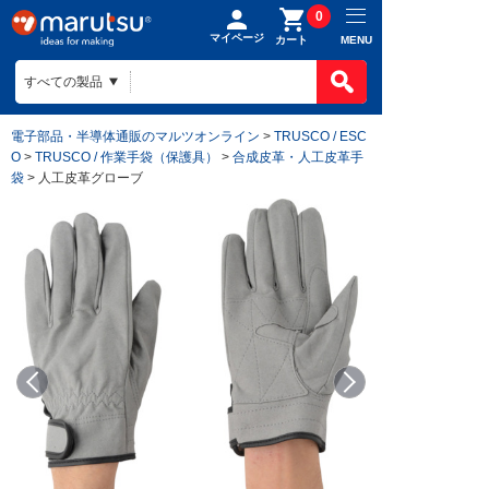
0
マイページ
MENU
カート
電子部品・半導体通販のマルツオンライン
>
TRUSCO / ESC
O
>
TRUSCO / 作業手袋（保護具）
>
合成皮革・人工皮革手
袋
> 人工皮革グローブ