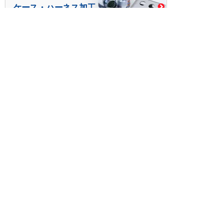
ケース・ハーネス加工
※掲載されている価格には消費税、各種手数料が含まれ
ておりません。別途消費税およびお支払方法に応じた
手数料が必要になります。
※このホームページに掲載されている、記事・写真の一
部または全部をそのまま、または改変して利用・転
載・転用することを禁じます。
※商品によって販売価格が店頭価格と異なる場合がござ
います。
※弊社ではお客様が商品を選びやすくするためにデータ
シートの提供や技術情報、商品画像の表示を行ってい
ます。
しかしさまざまな事情により、これらの情報がすべて
正確であることを弊社が保証することはできません。
商品の正確な仕様等は各メーカーの最新のデータシー
トで確認して頂きますようお願いいたします。
また、商品画像につきましても、当アイテムとは異な
るイメージ画像を表示している場合がございます。
ご注文の際はくれぐれもご注意願います。また、注文