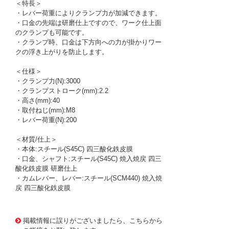
＜特長＞
・レバー荷重によりクランプ力が加減できます。
・口金の先端は研磨仕上ですので、ワーク仕上面
のクランプも可能です。
・クランプ時、口金は下方向への力が掛かりワー
クの浮き上がりを防止します。
＜仕様＞
・クランプ力(N):3000
・クランプストローク(mm):2.2
・高さ(mm):40
・取付ねじ(mm):M8
・レバー荷重(N):200
＜材質/仕上＞
・本体:スチール(S45C) 四三酸化鉄皮膜
・口金、シャフト:スチール(S45C) 焼入焼戻 四三
酸化鉄皮膜 研磨仕上
・カムレバー、レバー:スチール(SCM440) 焼入焼
戻 四三酸化鉄皮膜
1171478 0000000200800140
!095! QLSCH40
掲載情報に誤りがございましたら、こちらから