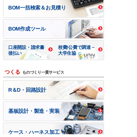
BOM一括検索＆お見積り
BOM作成ツール
口座開設・請求書
校費/公費で調達－
後払い
大学生協
つくる
ものづくり一貫サービス
R＆D・回路設計
基板設計・製造・実装
ケース・ハーネス加工