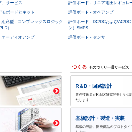
ア、サービス
評価ボード - リニア電圧レギュレ
デモボードとキット
評価ボード - オペアンプ
- 組込型 - コンプレックスロジック
評価ボード - DC/DCおよびAC/
PLD）
ン）SMPS
- オーディオアンプ
評価ボード - センサ
つくる
ものづくり一貫サービス
R＆D・回路設計
専任技術者がR＆D(研究開発）や回
たします
基板設計・製造・実装
基板の設計、開発商品のプロトタイ
します