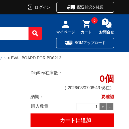
ログイン
配送状況を確認
0
マイページ
カート
お問合せ
BOMアップロード
ット
> EVAL BOARD FOR BD6212
DigiKey在庫数：
0個
（
2026/08/07 08:43
現在）
納期：
要確認
購入数量