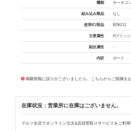
機能
モータコン
組み込み製品
なし
使用IC/部品
BD6212
主要属性
Hブリッジ
副次属性
-
内訳
ボード
11715729
!041! BD6212FP-EVAL-N
掲載情報に誤りがございましたら、こちらからご指摘を
在庫状況：営業所に在庫はございません。
マルツ全店でオンライン注文&店頭受取りサービスをご利用