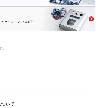
ったケース・ハーネス加工
。
す。
について