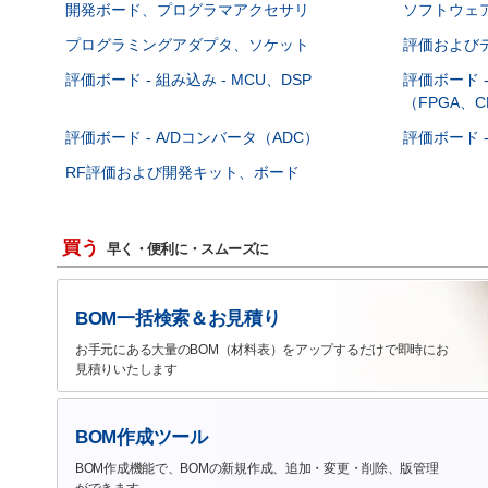
開発ボード、プログラマアクセサリ
ソフトウェ
プログラミングアダプタ、ソケット
評価および
評価ボード - 組み込み - MCU、DSP
評価ボード 
（FPGA、C
評価ボード - A/Dコンバータ（ADC）
評価ボード 
RF評価および開発キット、ボード
買う
早く・便利に・スムーズに
BOM一括検索＆お見積り
お手元にある大量のBOM（材料表）をアップするだけで即時にお
見積りいたします
BOM作成ツール
BOM作成機能で、BOMの新規作成、追加・変更・削除、版管理
ができます