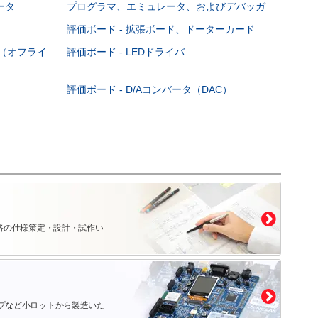
ータ
プログラマ、エミュレータ、およびデバッガ
評価ボード - 拡張ボード、ドーターカード
DC（オフライ
評価ボード - LEDドライバ
評価ボード - D/Aコンバータ（DAC）
路の仕様策定・設計・試作い
プなど小ロットから製造いた