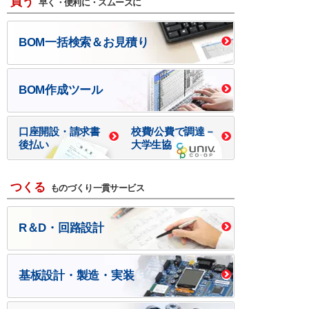
買う
早く・便利に・スムーズに
BOM一括検索＆お見積り
BOM作成ツール
口座開設・請求書
校費/公費で調達－
後払い
大学生協
つくる
ものづくり一貫サービス
R＆D・回路設計
基板設計・製造・実装