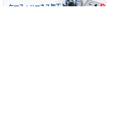
ケース・ハーネス加工
※掲載されている価格には消費税、各種手数料が含まれ
ておりません。別途消費税およびお支払方法に応じた
手数料が必要になります。
※このホームページに掲載されている、記事・写真の一
部または全部をそのまま、または改変して利用・転
載・転用することを禁じます。
※商品によって販売価格が店頭価格と異なる場合がござ
います。
※弊社ではお客様が商品を選びやすくするためにデータ
シートの提供や技術情報、商品画像の表示を行ってい
ます。
しかしさまざまな事情により、これらの情報がすべて
正確であることを弊社が保証することはできません。
商品の正確な仕様等は各メーカーの最新のデータシー
トで確認して頂きますようお願いいたします。
また、商品画像につきましても、当アイテムとは異な
るイメージ画像を表示している場合がございます。
ご注文の際はくれぐれもご注意願います。また、注文