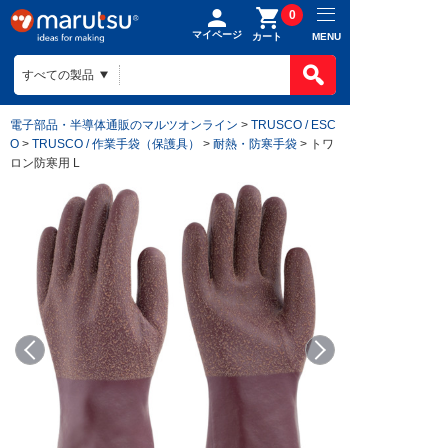
0
マイページ
MENU
カート
電子部品・半導体通販のマルツオンライン
>
TRUSCO / ESC
O
>
TRUSCO / 作業手袋（保護具）
>
耐熱・防寒手袋
> トワ
ロン防寒用 L