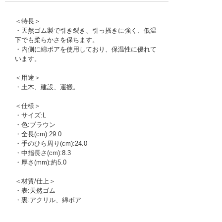
＜特長＞
・天然ゴム製で引き裂き、引っ掻きに強く、低温
下でも柔らかさを保ちます。
・内側に綿ボアを使用しており、保温性に優れて
います。
＜用途＞
・土木、建設、運搬。
＜仕様＞
・サイズ:L
・色:ブラウン
・全長(cm):29.0
・手のひら周り(cm):24.0
・中指長さ(cm):8.3
・厚さ(mm):約5.0
＜材質/仕上＞
・表:天然ゴム
・裏:アクリル、綿ボア